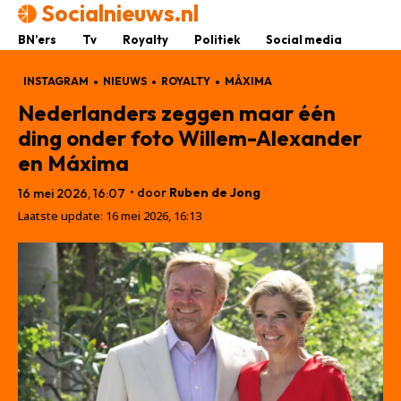
Socialnieuws.nl
BN’ers
Tv
Royalty
Politiek
Social media
INSTAGRAM
NIEUWS
ROYALTY
MÁXIMA
Nederlanders zeggen maar één
ding onder foto Willem-Alexander
en Máxima
• door
Ruben de Jong
16 mei 2026, 16:07
Laatste update:
16 mei 2026, 16:13