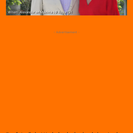
Willem-Alexander en Máxima (© RoyalTV)
- Advertisement -