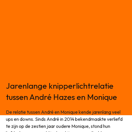
Jarenlange knipperlichtrelatie
tussen André Hazes en Monique
De relatie tussen André en Monique kende jarenlang veel
ups en downs. Sinds André in 2014 bekendmaakte verliefd
te zijn op de zestien jaar oudere Monique, stond hun