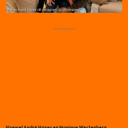
Dré en André Hazes (© Instagram: @andrehazes)
- Advertisement -
Hoewel André Hazes en Monique Westenberg