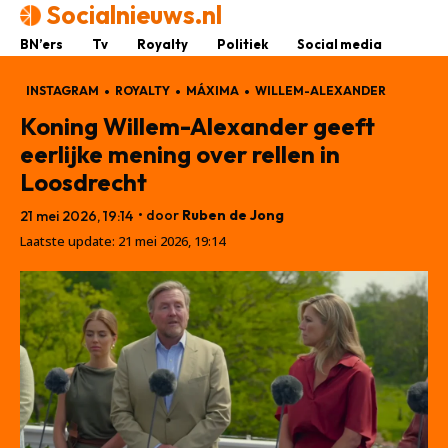
Socialnieuws.nl
BN’ers
Tv
Royalty
Politiek
Social media
INSTAGRAM
ROYALTY
MÁXIMA
WILLEM-ALEXANDER
Koning Willem-Alexander geeft
eerlijke mening over rellen in
Loosdrecht
• door
Ruben de Jong
21 mei 2026, 19:14
Laatste update:
21 mei 2026, 19:14