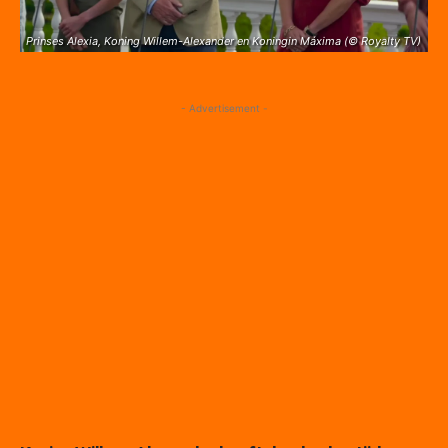
Prinses Alexia, Koning Willem-Alexander en Koningin Máxima (© Royalty TV)
- Advertisement -