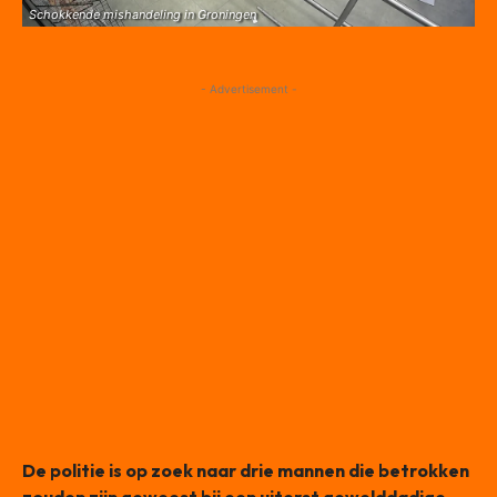
Schokkende mishandeling in Groningen
- Advertisement -
De politie is op zoek naar drie mannen die betrokken