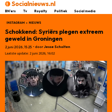
Socialnieuws.nl
BN’ers
Tv
Royalty
Politiek
Social media
INSTAGRAM
NIEUWS
Schokkend: Syriërs plegen extreem
geweld in Groningen
• door
Jesse Scholten
2 juni 2026, 15:25
Laatste update:
2 juni 2026, 16:02