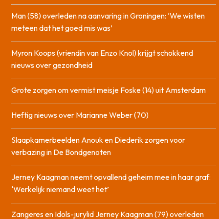
Man (58) overleden na aanvaring in Groningen: ‘We wisten
meteen dat het goed mis was’
Myron Koops (vriendin van Enzo Knol) krijgt schokkend
nieuws over gezondheid
Grote zorgen om vermist meisje Foske (14) uit Amsterdam
Heftig nieuws over Marianne Weber (70)
Slaapkamerbeelden Anouk en Diederik zorgen voor
verbazing in De Bondgenoten
Jerney Kaagman neemt opvallend geheim mee in haar graf:
‘Werkelijk niemand weet het’
Zangeres en Idols-jurylid Jerney Kaagman (79) overleden