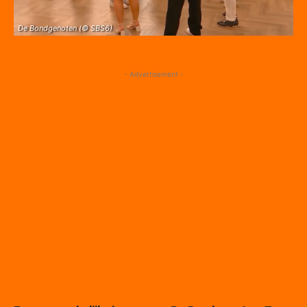
De Bondgenoten (© SBS6)
- Advertisement -