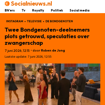
Socialnieuws.nl
BN’ers
Tv
Royalty
Politiek
Social media
INSTAGRAM
TELEVISIE
DE BONDGENOTEN
Twee Bondgenoten-deelnemers
plots getrouwd, speculaties over
zwangerschap
• door
Ruben de Jong
7 juni 2026, 12:15
Laatste update:
7 juni 2026, 12:55