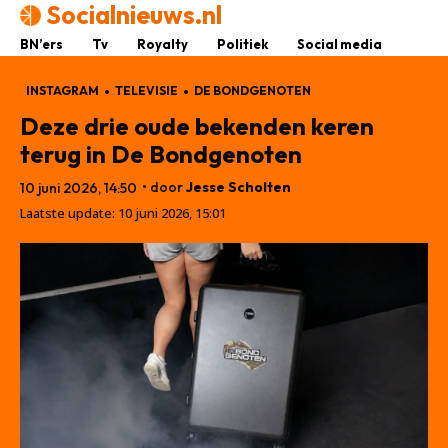
Socialnieuws.nl
BN’ers
Tv
Royalty
Politiek
Social media
INSTAGRAM
TELEVISIE
DE BONDGENOTEN
Deze drie oude bekenden keren
terug in De Bondgenoten
• door
Jesse Scholten
10 juni 2026, 14:50
Laatste update:
10 juni 2026, 15:01