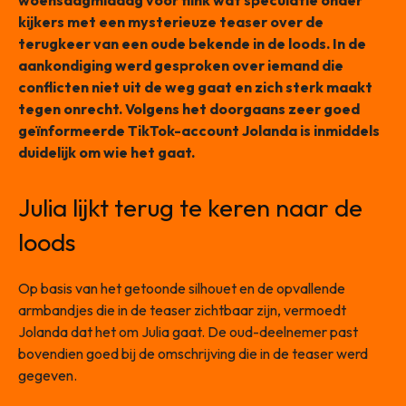
woensdagmiddag voor flink wat speculatie onder
kijkers met een mysterieuze teaser over de
terugkeer van een oude bekende in de loods. In de
aankondiging werd gesproken over iemand die
conflicten niet uit de weg gaat en zich sterk maakt
tegen onrecht. Volgens het doorgaans zeer goed
geïnformeerde TikTok-account Jolanda is inmiddels
duidelijk om wie het gaat.
Julia lijkt terug te keren naar de
loods
Op basis van het getoonde silhouet en de opvallende
armbandjes die in de teaser zichtbaar zijn, vermoedt
Jolanda dat het om Julia gaat. De oud-deelnemer past
bovendien goed bij de omschrijving die in de teaser werd
gegeven.