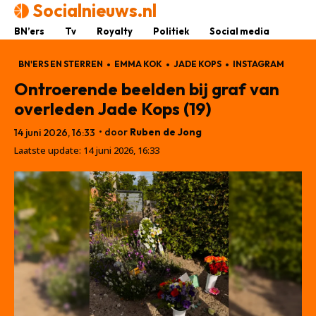
Socialnieuws.nl
BN’ers
Tv
Royalty
Politiek
Social media
BN'ERS EN STERREN
EMMA KOK
JADE KOPS
INSTAGRAM
Ontroerende beelden bij graf van
overleden Jade Kops (19)
• door
Ruben de Jong
14 juni 2026, 16:33
Laatste update:
14 juni 2026, 16:33