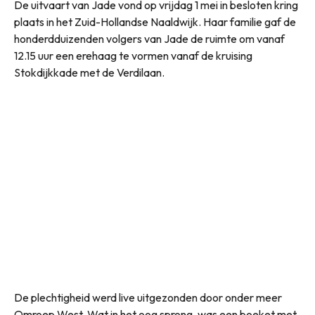
De uitvaart van Jade vond op vrijdag 1 mei in besloten kring
plaats in het Zuid-Hollandse Naaldwijk. Haar familie gaf de
honderdduizenden volgers van Jade de ruimte om vanaf
12.15 uur een erehaag te vormen vanaf de kruising
Stokdijkkade met de Verdilaan.
De plechtigheid werd live uitgezonden door onder meer
Omroep West. Wat in het oog sprong, was een boeket met