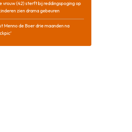
 vrouw (42) sterft bij reddingspoging op
 kinderen zien drama gebeuren
st Menno de Boer drie maanden na
ckpic’