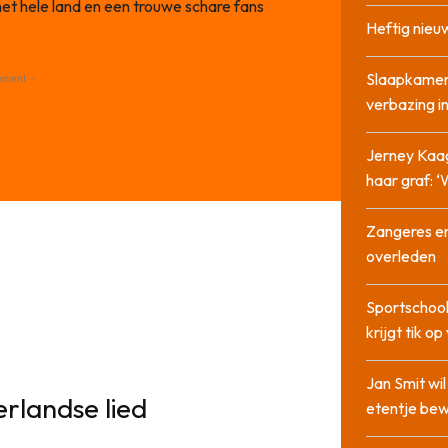
het hele land en een trouwe schare fans
Heftig nieu
Slaapkamer
ement -
verbazing 
Jerney Kaa
haar graf: 
Zangeres en
overleden
Sportschool
krijgt tik op
Jan Smit wi
rlandse lied
etentje bew