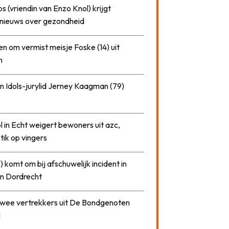
 (vriendin van Enzo Knol) krijgt
nieuws over gezondheid
n om vermist meisje Foske (14) uit
m
n Idols-jurylid Jerney Kaagman (79)
 in Echt weigert bewoners uit azc,
 tik op vingers
) komt om bij afschuwelijk incident in
n Dordrecht
 twee vertrekkers uit De Bondgenoten
1