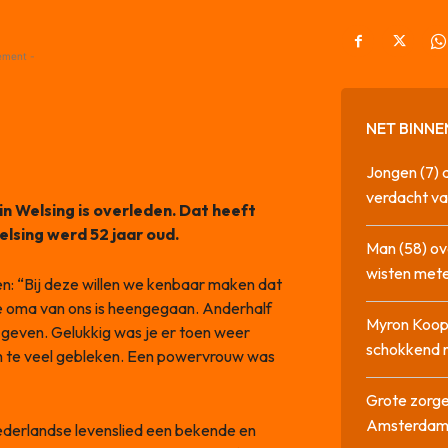
ement -
NET BINNE
Jongen (7) 
verdacht va
n Welsing is overleden. Dat heeft
lsing werd 52 jaar oud.
Man (58) ov
wisten mete
en: “Bij deze willen we kenbaar maken dat
e oma van ons is heengegaan. Anderhalf
Myron Koops
 geven. Gelukkig was je er toen weer
schokkend 
h te veel gebleken. Een powervrouw was
Grote zorge
Amsterda
Nederlandse levenslied een bekende en