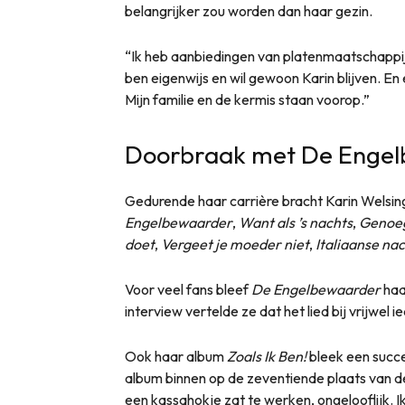
belangrijker zou worden dan haar gezin.
“Ik heb aanbiedingen van platenmaatschappij
ben eigenwijs en wil gewoon Karin blijven. En 
Mijn familie en de kermis staan voorop.”
Doorbraak met De Enge
Gedurende haar carrière bracht Karin Welsin
Engelbewaarder
,
Want als ’s nachts
,
Genoeg
doet
,
Vergeet je moeder niet
,
Italiaanse na
Voor veel fans bleef
De Engelbewaarder
haa
interview vertelde ze dat het lied bij vrijwe
Ook haar album
Zoals Ik Ben!
bleek een succe
album binnen op de zeventiende plaats van de
een kassahokje zat te werken, ongelooflijk. I