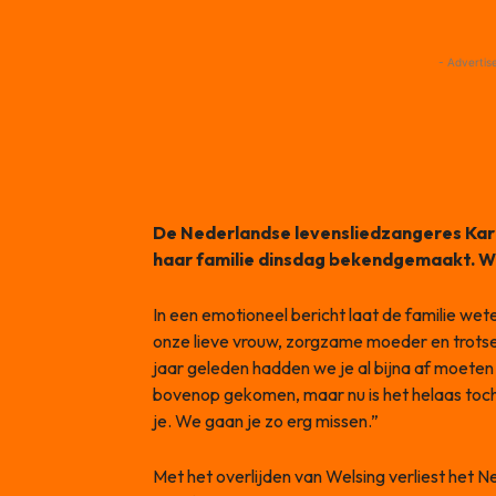
- Advertis
De Nederlandse levensliedzangeres Kari
haar familie dinsdag bekendgemaakt. We
In een emotioneel bericht laat de familie wet
onze lieve vrouw, zorgzame moeder en trots
jaar geleden hadden we je al bijna af moeten
bovenop gekomen, maar nu is het helaas toc
je. We gaan je zo erg missen.”
Met het overlijden van Welsing verliest het 