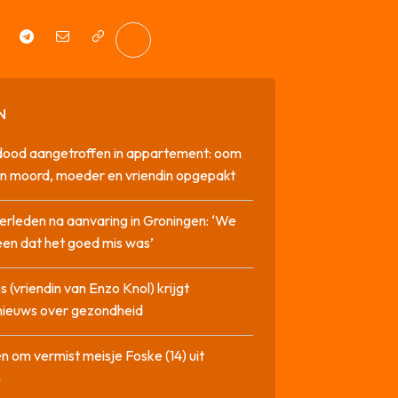
N
dood aangetroffen in appartement: oom
n moord, moeder en vriendin opgepakt
erleden na aanvaring in Groningen: ‘We
en dat het goed mis was’
 (vriendin van Enzo Knol) krijgt
nieuws over gezondheid
n om vermist meisje Foske (14) uit
m