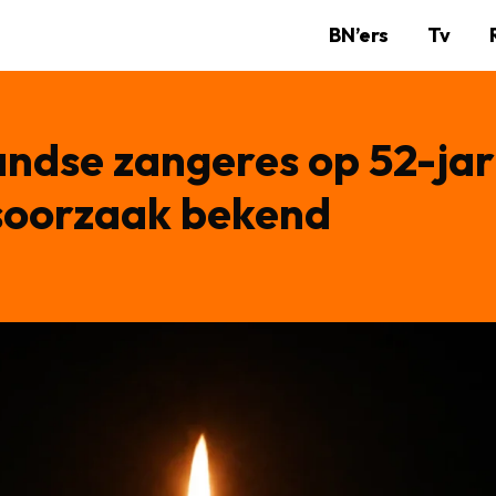
BN’ers
Tv
dse zangeres op 52-jari
soorzaak bekend