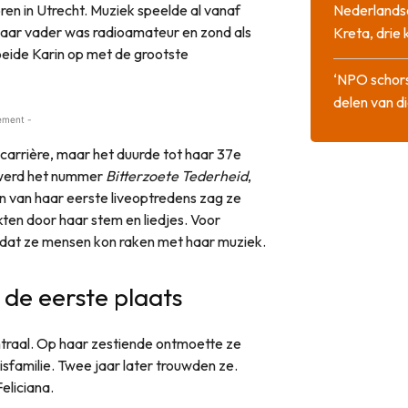
en in Utrecht. Muziek speelde al vanaf
Nederlandse
. Haar vader was radioamateur en zond als
Kreta, drie
roeide Karin op met de grootste
‘NPO schor
delen van di
ement -
carrière, maar het duurde tot haar 37e
t werd het nummer
Bitterzoete Tederheid
,
n van haar eerste liveoptredens zag ze
ten door haar stem en liedjes. Voor
dat ze mensen kon raken met haar muziek.
p de eerste plaats
ntraal. Op haar zestiende ontmoette ze
isfamilie. Twee jaar later trouwden ze.
eliciana.