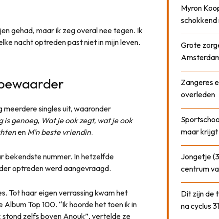
Myron Koops
schokkend 
en gehad, maar ik zeg overal nee tegen. Ik
elke nacht optreden past niet in mijn leven.
Grote zorge
Amsterda
lbewaarder
Zangeres e
overleden
g meerdere singles uit, waaronder
Sportschool
 is genoeg
,
Wat je ook zegt, wat je ook
maar krijgt
chten
en
M’n beste vriendin
.
r bekendste nummer. In hetzelfde
Jongetje (3
l ieder optreden werd aangevraagd.
centrum va
s. Tot haar eigen verrassing kwam het
Dit zijn de
 Album Top 100. “Ik hoorde het toen ik in
na cyclus 3
k stond zelfs boven Anouk”, vertelde ze