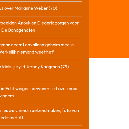
ws over Marianne Weber (70)
beelden Anouk en Diederik zorgen voor
in De Bondgenoten
gman neemt opvallend geheim mee in
‘Werkelijk niemand weet het’
 Idols-jurylid Jerney Kaagman (79)
 in Echt weigert bewoners uit azc, maar
 vingers
l nieuwe vriendin bekendmaken, foto van
erkt met AI