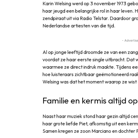
Karin Welsing werd op 3 november 1973 gebor
haar jeugd een belangrijke rol in haar leven
zendpiraat uit via Radio Telstar. Daardoor g
Nederlandse artiesten van die tijd.
- Advertis
Al op jonge leeftijd droomde ze van een zang
voordat ze haar eerste single uitbracht. Da
waarmee ze direct indruk maakte. Tijdens ee
hoe luisteraars zichtbaar geëmotioneerd raak
Welsing was dat het moment waarop ze wist 
Familie en kermis altijd o
Naast haar muziek stond haar gezin altijd ce
haar grote liefde Piet, afkomstig uit een kerm
Samen kregen ze zoon Marciano en dochter F