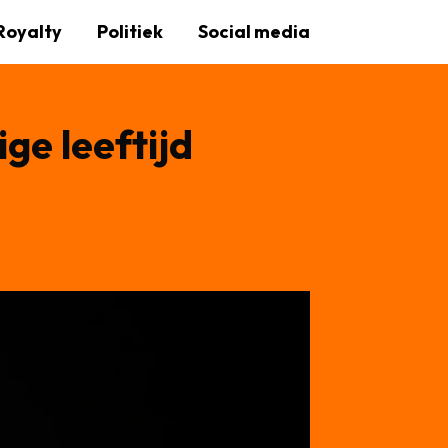
Royalty
Politiek
Social media
ge leeftijd