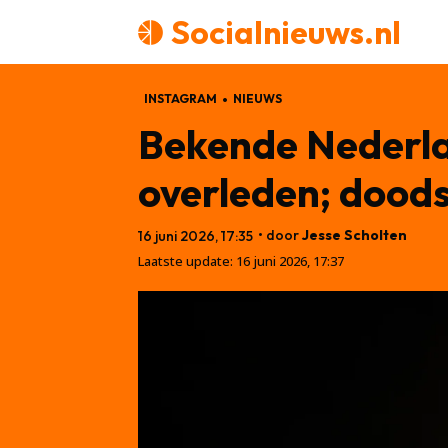
Socialnieuws.nl
INSTAGRAM
NIEUWS
Bekende Nederlan
overleden; dood
• door
Jesse Scholten
16 juni 2026, 17:35
Laatste update:
16 juni 2026, 17:37