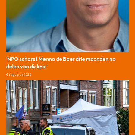
‘NPO schorst Menno de Boer drie maanden na
delen van dickpic’
6 augustus 2026