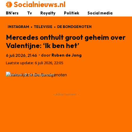
Socialnieuws.nl
BN’ers
Tv
Royalty
Politiek
Social media
INSTAGRAM
TELEVISIE
DE BONDGENOTEN
Mercedes onthult groot geheim over
Valentijne: ‘Ik ben het’
• door
Ruben de Jong
6 juli 2026, 21:46
Laatste update:
6 juli 2026, 22:05
Valentijne (© De Bondgenoten)
- Advertisement -