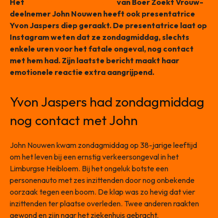
Het
onverwachte overlijden
van Boer Zoekt Vrouw-
deelnemer John Nouwen heeft ook presentatrice
Yvon Jaspers diep geraakt. De presentatrice laat op
Instagram weten dat ze zondagmiddag, slechts
enkele uren voor het fatale ongeval, nog contact
met hem had. Zijn laatste bericht maakt haar
emotionele reactie extra aangrijpend.
Yvon Jaspers had zondagmiddag
nog contact met John
John Nouwen kwam zondagmiddag op 38-jarige leeftijd
om het leven bij een ernstig verkeersongeval in het
Limburgse Heibloem. Bij het ongeluk botste een
personenauto met zes inzittenden door nog onbekende
oorzaak tegen een boom. De klap was zo hevig dat vier
inzittenden ter plaatse overleden. Twee anderen raakten
gewond en zijn naar het ziekenhuis gebracht.