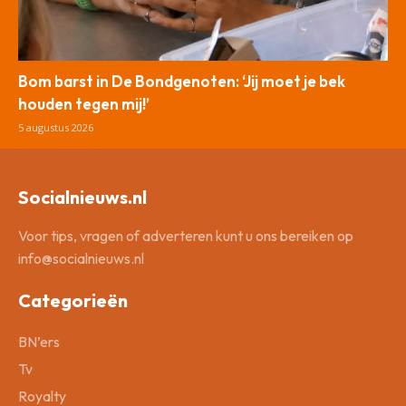
Bom barst in De Bondgenoten: ‘Jij moet je bek
houden tegen mij!’
5 augustus 2026
Socialnieuws.nl
Voor tips, vragen of adverteren kunt u ons bereiken op
info@socialnieuws.nl
Categorieën
BN’ers
Tv
Royalty