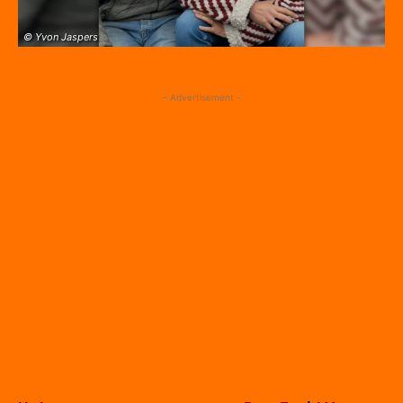
© Yvon Jaspers
- Advertisement -