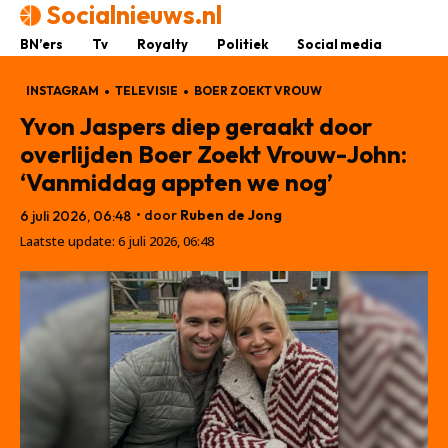
Socialnieuws.nl
BN’ers
Tv
Royalty
Politiek
Social media
INSTAGRAM
TELEVISIE
BOER ZOEKT VROUW
Yvon Jaspers diep geraakt door
overlijden Boer Zoekt Vrouw-John:
‘Vanmiddag appten we nog’
• door
Ruben de Jong
6 juli 2026, 06:48
Laatste update:
6 juli 2026, 06:48