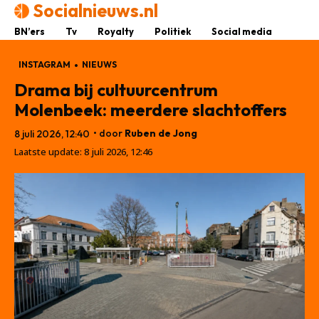
Socialnieuws.nl
BN’ers
Tv
Royalty
Politiek
Social media
INSTAGRAM
NIEUWS
Drama bij cultuurcentrum
Molenbeek: meerdere slachtoffers
• door
Ruben de Jong
8 juli 2026, 12:40
Laatste update:
8 juli 2026, 12:46