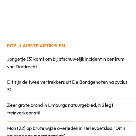
POPULAIRSTE ARTIKELEN
Jongetje (3) komt om bij afschuwelijk incident in centrum
van Dordrecht
Dit zijn de twee vertrekkers uit De Bondgenoten na cyclus
31
Zeer grote brand in Limburgs natuurgebied; NS legt
treinverkeer stil
Man (22) op brute wijze overleden in Hellevoetsluis: ‘Dit is
gewoon een moordaanslag’