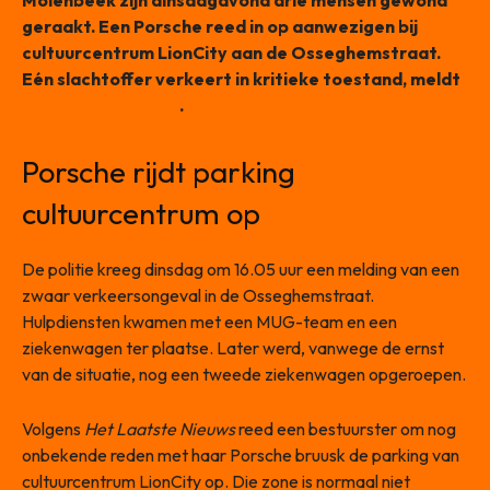
Molenbeek zijn dinsdagavond drie mensen gewond
geraakt. Een Porsche reed in op aanwezigen bij
cultuurcentrum LionCity aan de Osseghemstraat.
Eén slachtoffer verkeert in kritieke toestand, meldt
Het Laatste Nieuws
.
Porsche rijdt parking
cultuurcentrum op
De politie kreeg dinsdag om 16.05 uur een melding van een
zwaar verkeersongeval in de Osseghemstraat.
Hulpdiensten kwamen met een MUG-team en een
ziekenwagen ter plaatse. Later werd, vanwege de ernst
van de situatie, nog een tweede ziekenwagen opgeroepen.
Volgens
Het Laatste Nieuws
reed een bestuurster om nog
onbekende reden met haar Porsche bruusk de parking van
cultuurcentrum LionCity op. Die zone is normaal niet