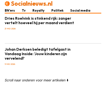
Socialnieuws.nl
BN’ers
Tv
Royalty
Politiek
Social media
Dries Roelvink is stinkend rijk: zanger
vertelt hoeveel hij per maand verdient
21 MEI 2026
Johan Derksen beledigt tafelgast in
Vandaag Inside: ‘Jouw kinderen zijn
vervelend!’
9 MEI 2026
Scroll naar onderen voor meer artikelen
⬇️