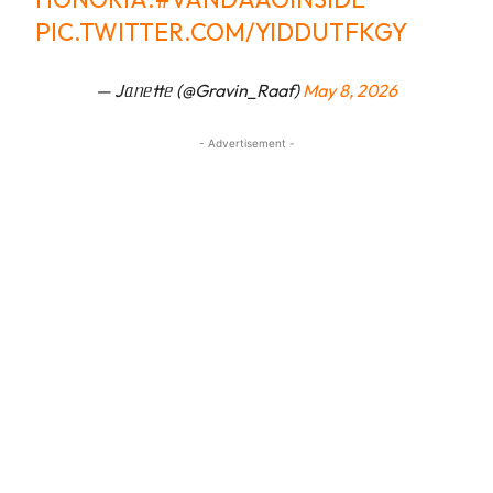
PIC.TWITTER.COM/YIDDUTFKGY
— Jᥲᥒᥱttᥱ (@Gravin_Raaf)
May 8, 2026
- Advertisement -