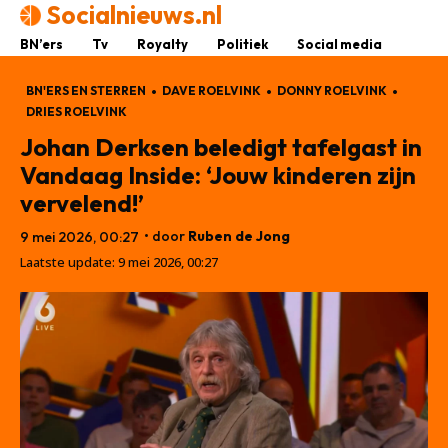
Socialnieuws.nl
BN’ers
Tv
Royalty
Politiek
Social media
BN'ERS EN STERREN
DAVE ROELVINK
DONNY ROELVINK
DRIES ROELVINK
Johan Derksen beledigt tafelgast in
Vandaag Inside: ‘Jouw kinderen zijn
vervelend!’
• door
Ruben de Jong
9 mei 2026, 00:27
Laatste update:
9 mei 2026, 00:27