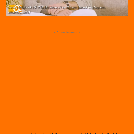
Donny Roelvink (© RTL Boulevard) en Siham Sanad (instagram:
sihamsanadd)
- Advertisement -