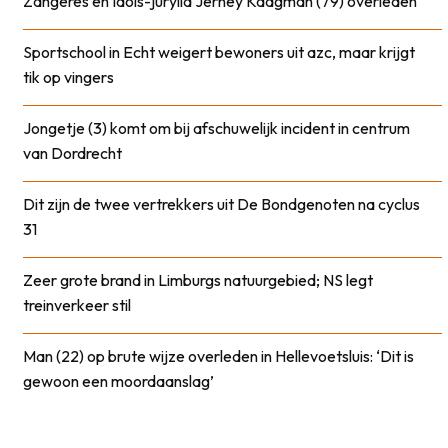
Zangeres en Idols-jurylid Jerney Kaagman (79) overleden
Sportschool in Echt weigert bewoners uit azc, maar krijgt
tik op vingers
Jongetje (3) komt om bij afschuwelijk incident in centrum
van Dordrecht
Dit zijn de twee vertrekkers uit De Bondgenoten na cyclus
31
Zeer grote brand in Limburgs natuurgebied; NS legt
treinverkeer stil
Man (22) op brute wijze overleden in Hellevoetsluis: ‘Dit is
gewoon een moordaanslag’