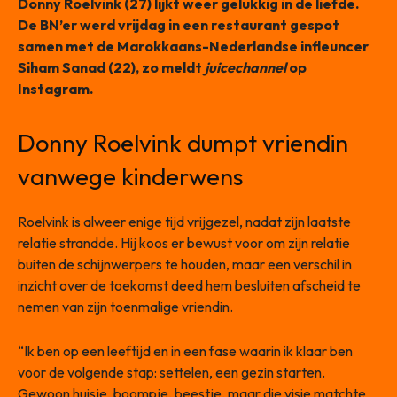
Donny Roelvink (27) lijkt weer gelukkig in de liefde.
De BN’er werd vrijdag in een restaurant gespot
samen met de Marokkaans-Nederlandse infleuncer
Siham Sanad (22), zo meldt
juicechannel
op
Instagram.
Donny Roelvink dumpt vriendin
vanwege kinderwens
Roelvink is alweer enige tijd vrijgezel, nadat zijn laatste
relatie strandde. Hij koos er bewust voor om zijn relatie
buiten de schijnwerpers te houden, maar een verschil in
inzicht over de toekomst deed hem besluiten afscheid te
nemen van zijn toenmalige vriendin.
“Ik ben op een leeftijd en in een fase waarin ik klaar ben
voor de volgende stap: settelen, een gezin starten.
Gewoon huisje, boompje, beestje, maar die visie matchte