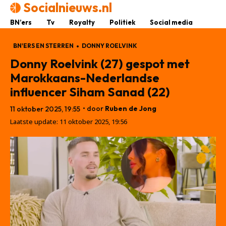
Socialnieuws.nl
BN’ers
Tv
Royalty
Politiek
Social media
BN'ERS EN STERREN
DONNY ROELVINK
Donny Roelvink (27) gespot met
Marokkaans-Nederlandse
influencer Siham Sanad (22)
• door
Ruben de Jong
11 oktober 2025, 19:55
Laatste update:
11 oktober 2025, 19:56