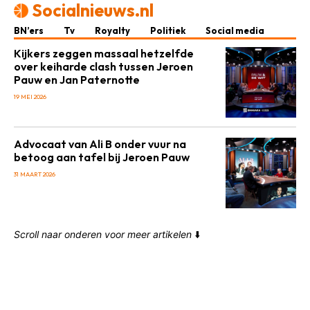
Socialnieuws.nl
BN’ers
Tv
Royalty
Politiek
Social media
Kijkers zeggen massaal hetzelfde
over keiharde clash tussen Jeroen
Pauw en Jan Paternotte
19 MEI 2026
Advocaat van Ali B onder vuur na
betoog aan tafel bij Jeroen Pauw
31 MAART 2026
Scroll naar onderen voor meer artikelen
⬇️