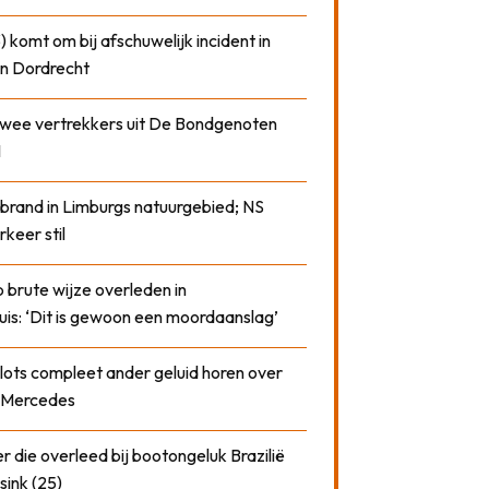
) komt om bij afschuwelijk incident in
n Dordrecht
 twee vertrekkers uit De Bondgenoten
1
 brand in Limburgs natuurgebied; NS
rkeer stil
 brute wijze overleden in
uis: ‘Dit is gewoon een moordaanslag’
plots compleet ander geluid horen over
t Mercedes
 die overleed bij bootongeluk Brazilië
sink (25)