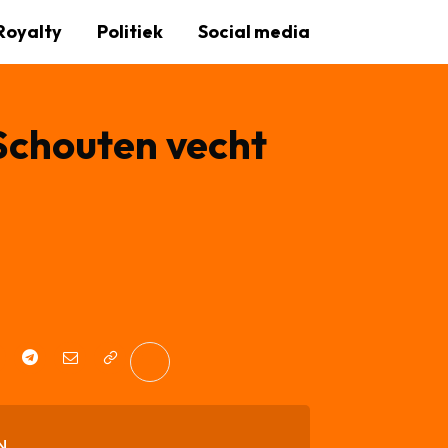
Royalty
Politiek
Social media
 Schouten vecht
N