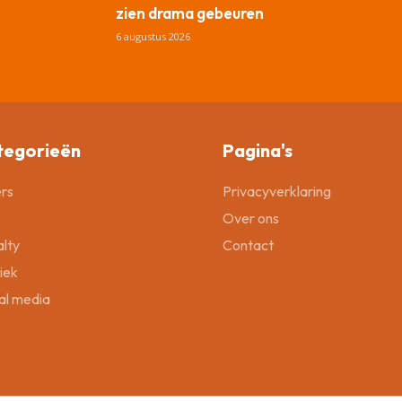
zien drama gebeuren
6 augustus 2026
tegorieën
Pagina's
rs
Privacyverklaring
Over ons
lty
Contact
tiek
al media