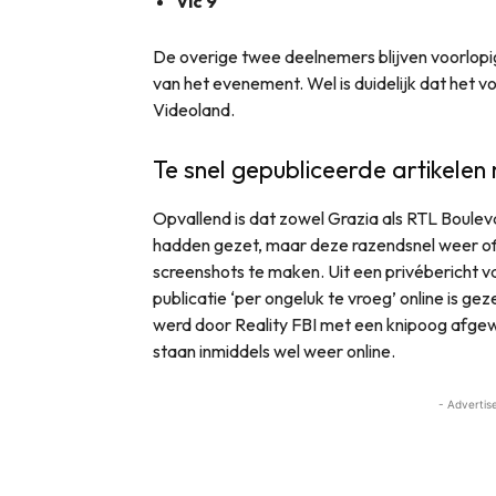
Vic 9
De overige twee deelnemers blijven voorlopi
van het evenement. Wel is duidelijk dat het vol
Videoland.
Te snel gepubliceerde artikele
Opvallend is dat zowel Grazia als RTL Boulevar
hadden gezet, maar deze razendsnel weer offl
screenshots te maken. Uit een privébericht va
publicatie ‘per ongeluk te vroeg’ online is g
werd door Reality FBI met een knipoog afge
staan inmiddels wel weer online.
- Advertis