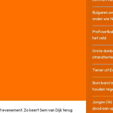
Bulgaren om
onder wie 
Profvoetbal
het veld
Grote duinb
strandtente
Tiener uit E
Bom barst i
houden tege
Jongen (14) 
dood aan o
 evenement. Zo keert Sem van Dijk terug