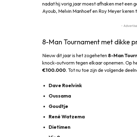
nadat hij vorig jaar moest afhaken met een g
Ayoub, Melvin Manhoef en Roy Meyer keren te
- Advertis
8-Man Tournament met dikke pr
Nieuw dit jaar is het zogeheten
8-Man Tour
knock-outvorm tegen elkaar opnemen. Op het 
€100.000
. Tot nu toe zijn de volgende dee
Dave Roelvink
Oussama
Goudtje
René Watzema
Dietimen