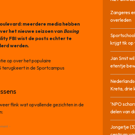
Zangeres en
overleden
L Boulevard: meerdere media hebben
over het nieuwe seizoen van
Boxing
Sportschool
lity FBI wist de posts echter te
krijgt tik op
derd werden.
Jan Smit wi
tie op over het populaire
etentje bew
 terugkeert in de Sportcampus
Nederlandse
Kreta, drie
ossens
‘NPO schor
r weer flink wat opvallende gezichten in de
delen van di
n:
Jongetje (3)
ement -
centrum va