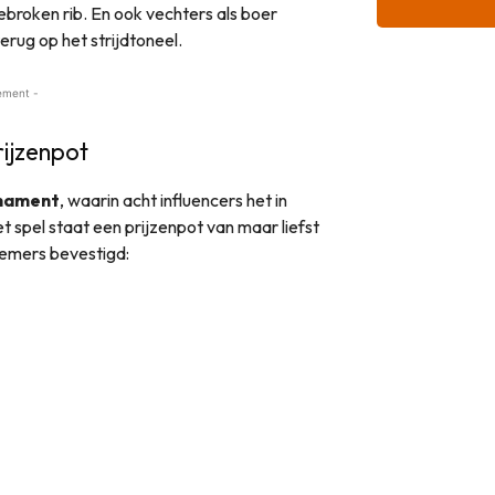
ebroken rib. En ook vechters als boer
rug op het strijdtoneel.
ement -
ijzenpot
nament
, waarin acht influencers het in
spel staat een prijzenpot van maar liefst
lnemers bevestigd: