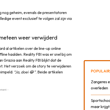
g nog geheim, evenals de presentatoren
ledige event exclusief te volgen zal zijn via
n meteen weer verwijderd
d al artikelen over de line-up online
ine haalden. Reality FBI was er snel bij om
n Grazia aan Reality FBI blijkt dat de
ezet. Het verzoek om de story te verwijderen
POPULAIR
wimpeld:
“Ja, doei 😂”
. Beide artikelen
Zangeres e
overleden
ement -
Sportschool
maar krijgt