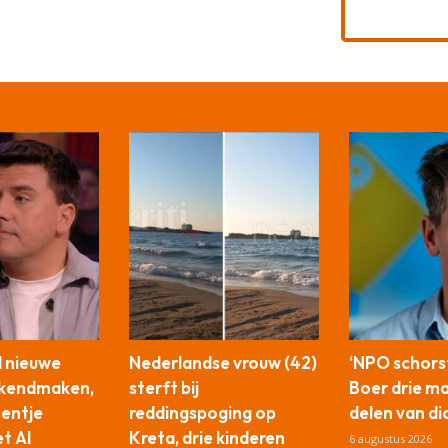
l nieuwe
Nederlandse vrouw (42)
‘NPO schors
ekendmaken,
sterft bij
Boer drie m
tentje
reddingspoging op
delen van di
t AI
Kreta, drie kinderen
6 augustus 2026