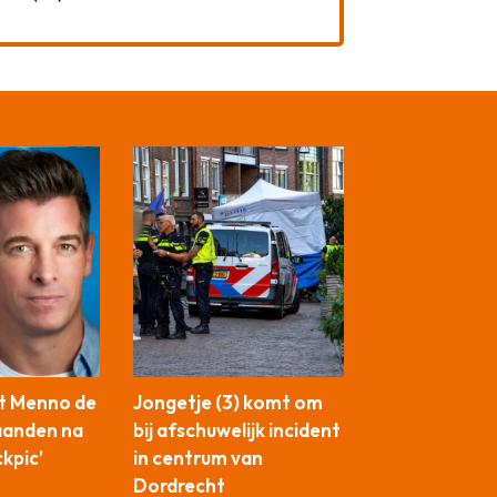
t Menno de
Jongetje (3) komt om
aanden na
bij afschuwelijk incident
ckpic’
in centrum van
Dordrecht