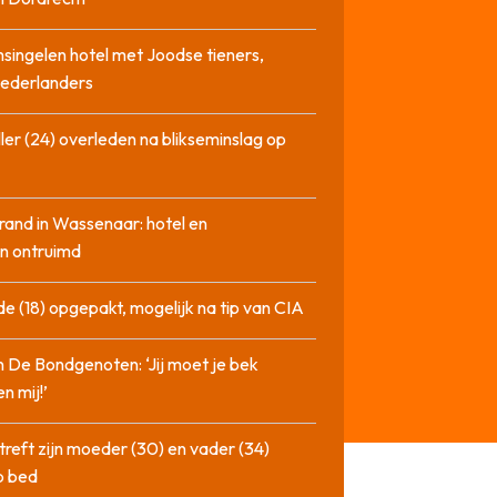
singelen hotel met Joodse tieners,
Nederlanders
ler (24) overleden na blikseminslag op
rand in Wassenaar: hotel en
n ontruimd
de (18) opgepakt, mogelijk na tip van CIA
n De Bondgenoten: ‘Jij moet je bek
n mij!’
treft zijn moeder (30) en vader (34)
p bed