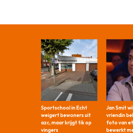
Sportschool in Echt
Jan Smit wi
weigert bewoners uit
vriendin b
azc, maar krijgt tik op
foto van e
vingers
bewerkt me