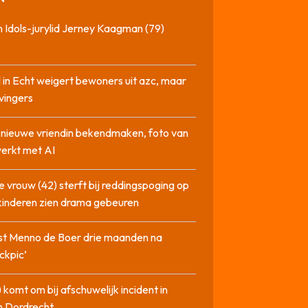
 Idols-jurylid Jerney Kaagman (79)
 in Echt weigert bewoners uit azc, maar
 vingers
l nieuwe vriendin bekendmaken, foto van
erkt met AI
 vrouw (42) sterft bij reddingspoging op
 kinderen zien drama gebeuren
st Menno de Boer drie maanden na
ckpic’
 komt om bij afschuwelijk incident in
n Dordrecht