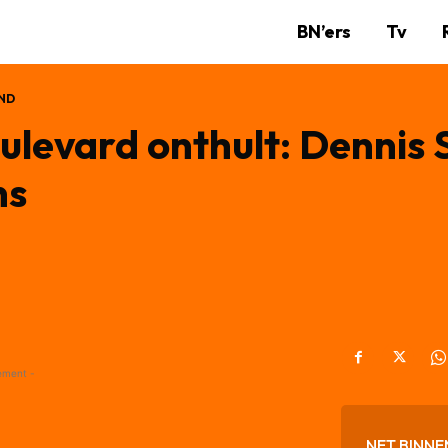
BN’ers
Tv
ND
oulevard onthult: Dennis
ns
ement -
NET BINNE