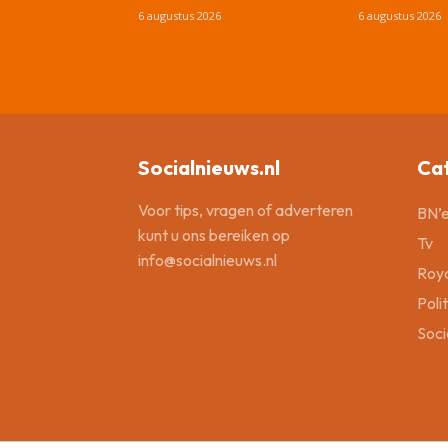
6 augustus 2026
6 augustus 2026
Socialnieuws.nl
Ca
Voor tips, vragen of adverteren
BN’e
kunt u ons bereiken op
Tv
info@socialnieuws.nl
Roya
Poli
Soci