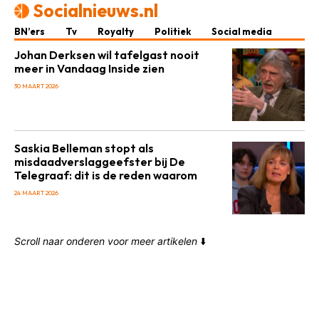
Socialnieuws.nl
BN’ers
Tv
Royalty
Politiek
Social media
Johan Derksen wil tafelgast nooit
meer in Vandaag Inside zien
30 MAART 2026
Saskia Belleman stopt als
misdaadverslaggeefster bij De
Telegraaf: dit is de reden waarom
24 MAART 2026
Scroll naar onderen voor meer artikelen
⬇️