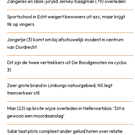
Zangeres en Idols-jurylid Jerney Kaagman (79) overleden
Sportschool in Echt weigert bewoners uit azc, maar krijgt
tik op vingers
Jongetje (3) komt om bij afschuwelijk incident in centrum
van Dordrecht
Dit zijn de twee vertrekkers uit De Bondgenoten na cyclus
31
Zeer grote brand in Limburgs natuurgebied; NS legt
treinverkeer stil
Man (22) op brute wijze overleden in Hellevoetsluis: ‘Dit is
gewoon een moordaanslag’
Salar laat plots compleet ander geluid horen over relatie