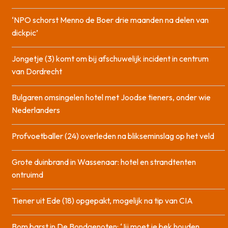
‘NPO schorst Menno de Boer drie maanden na delen van
dickpic’
Jongetje (3) komt om bij afschuwelijk incident in centrum
van Dordrecht
Bulgaren omsingelen hotel met Joodse tieners, onder wie
Nederlanders
Profvoetballer (24) overleden na blikseminslag op het veld
Grote duinbrand in Wassenaar: hotel en strandtenten
ontruimd
Tiener uit Ede (18) opgepakt, mogelijk na tip van CIA
Bom barst in De Bondgenoten: ‘Jij moet je bek houden