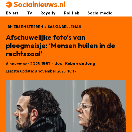
Socialnieuws.nl
BN’ers
Tv
Royalty
Politiek
Social media
BN'ERS EN STERREN
SASKIA BELLEMAN
Afschuwelijke foto’s van
pleegmeisje: ‘Mensen huilen in de
rechtszaal’
• door
Ruben de Jong
6 november 2025, 15:57
Laatste update:
8 november 2025, 10:17