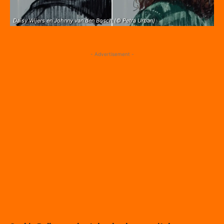
Daisy Wijers en Johnny van den Bosch (© Petra Urban)
- Advertisement -