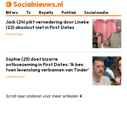
Socialnieuws.nl
BN’ers
Tv
Royalty
Politiek
Social media
Jack (24) pikt vernedering door Lineke
(22) absoluut niet in First Dates
13 MAART 2026
Sophie (25) doet bizarre
ontboezeming in First Dates: ‘Ik ben
toen levenslang verbannen van Tinder’
4 OKTOBER 2025
Scroll naar onderen voor meer artikelen
⬇️