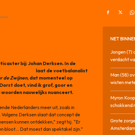
ement -
NET BINNE
Jongen (7) 
verdacht va
ticaster bij: Johan Derksen. In de
eten uit Grolloo
laat de voetbalanalist
Man (58) ov
r de Zwijnen
, dat momenteel op
wisten mete
 Dorst doet, vind ik grof, goor en
ijn woorden nauwelijks nuanceert.
Myron Koops
schokkend 
nde Nederlanders meer uit, zoals in
 Volgens Derksen slaat dat concept de
Grote zorge
mensen kunnen ontdekken,” zegt hij. “Er
Amsterda
n bloot… Dat moest dan spektakel zijn.”