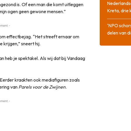
Nederlandse
gezond is. Of een man die komt uitleggen
Kreta, drie
in mijn ogen geen gewone mensen.”
‘NPO schor
ement -
delen van di
om effectbejag. “Het streeft ernaar om
 krijgen,” sneert hij.
an heb je spektakel. Als wij dat bij Vandaag
. Eerder kraakten ook mediafiguren zoals
ering van
Parels voor de Zwijnen
.
ement -