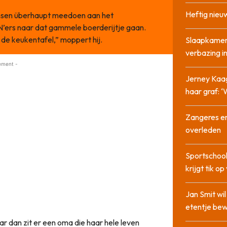
Heftig nieu
ensen überhaupt meedoen aan het
’ers naar dat gammele boerderijtje gaan.
 de keukentafel,” moppert hij.
Slaapkamer
verbazing 
ement -
Jerney Kaa
haar graf: 
Zangeres en
overleden
Sportschool
krijgt tik op
Jan Smit wi
etentje bew
 dan zit er een oma die haar hele leven