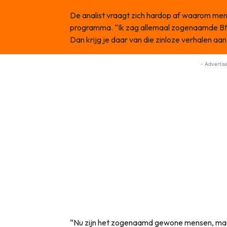
De analist vraagt zich hardop af waarom m
programma. “Ik zag allemaal zogenaamde BN
Dan krijg je daar van die zinloze verhalen aan
- Advertis
“Nu zijn het zogenaamd gewone mensen, maar