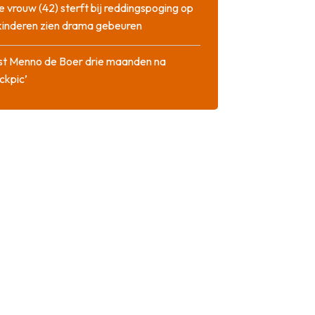
 vrouw (42) sterft bij reddingspoging op
 kinderen zien drama gebeuren
st Menno de Boer drie maanden na
ckpic’