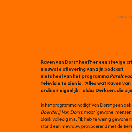
- Advertis
Raven van Dorst heeft er een stevige cri
nieuwste aflevering van zijn podcast
Gro
niets heel van het programma
Parels voo
televisie te zien is. “Alles wat Raven van
ordinair eigenlijk,” aldus Derksen, die z
In het programma nodigt Van Dorst geen beke
Boerderij Van Dorst
, maar ‘gewone’ mensen.
plank volledig mis. “Ik heb te weinig gewone 
stond een mevrouw provocerend met de tiete