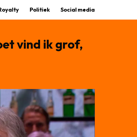
Royalty
Politiek
Social media
t vind ik grof,