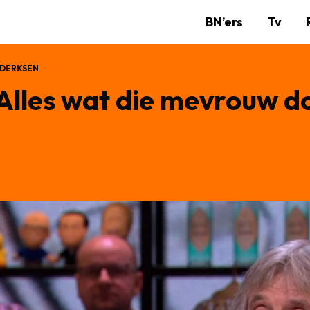
BN’ers
Tv
 DERKSEN
Alles wat die mevrouw doe