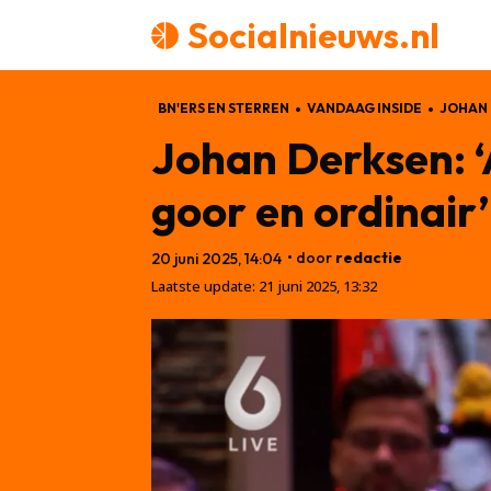
Socialnieuws.nl
BN'ERS EN STERREN
VANDAAG INSIDE
JOHAN
Johan Derksen: ‘
goor en ordinair’
• door
redactie
20 juni 2025, 14:04
Laatste update:
21 juni 2025, 13:32