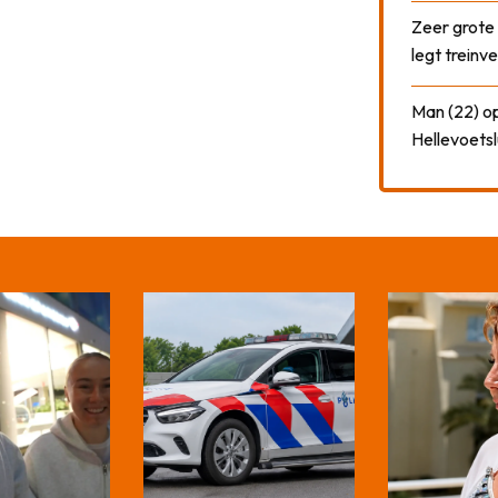
Zeer grote
legt treinve
Man (22) op
Hellevoetsl