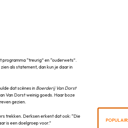
 programma “treurig” en “ouderwets”.
at zien als statement, dan kun je daar in
ulde dat scènes in
Boerderij Van Dorst
van Van Dorst weinig goeds. Haar boze
dreven gezien.
kers trekken. Derksen erkent dat ook: “Die
POPULAIR
aar is een doelgroep voor.”