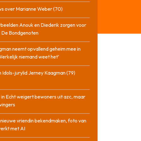
ws over Marianne Weber (70)
beelden Anouk en Diederik zorgen voor
in De Bondgenoten
gman neemt opvallend geheim mee in
‘Werkelijk niemand weet het’
 Idols-jurylid Jerney Kaagman (79)
 in Echt weigert bewoners uit azc, maar
 vingers
l nieuwe vriendin bekendmaken, foto van
erkt met AI