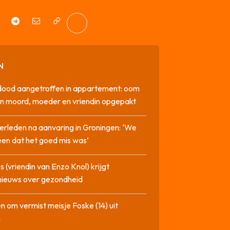
N
dood aangetroffen in appartement: oom
n moord, moeder en vriendin opgepakt
erleden na aanvaring in Groningen: ‘We
en dat het goed mis was’
 (vriendin van Enzo Knol) krijgt
nieuws over gezondheid
n om vermist meisje Foske (14) uit
m