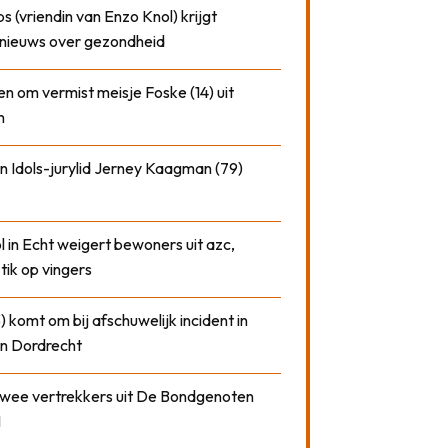
 (vriendin van Enzo Knol) krijgt
nieuws over gezondheid
n om vermist meisje Foske (14) uit
m
n Idols-jurylid Jerney Kaagman (79)
 in Echt weigert bewoners uit azc,
 tik op vingers
) komt om bij afschuwelijk incident in
n Dordrecht
 twee vertrekkers uit De Bondgenoten
1