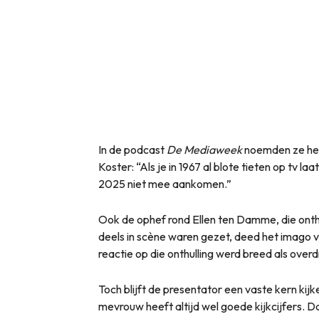
In de podcast
De Mediaweek
noemden ze het
Koster: “Als je in 1967 al blote tieten op tv la
2025 niet mee aankomen.”
Ook de ophef rond Ellen ten Damme, die onth
deels in scène waren gezet, deed het imago 
reactie op die onthulling werd breed als over
Toch blijft de presentator een vaste kern kij
mevrouw heeft altijd wel goede kijkcijfers. D