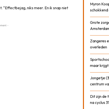
Myron Koops
. “Effectbejag, niks meer. En ik snap niet
schokkend 
Grote zorge
ement -
Amsterda
Zangeres e
overleden
Sportschool
maar krijgt
Jongetje (3
centrum va
Dit zijn de
na cyclus 3