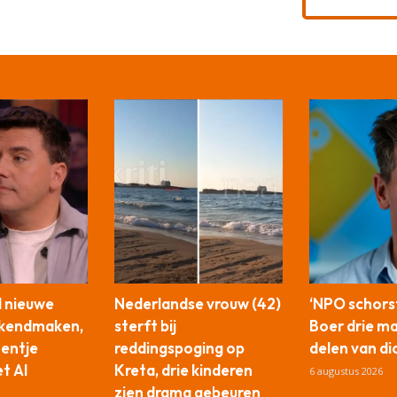
l nieuwe
Nederlandse vrouw (42)
‘NPO schors
ekendmaken,
sterft bij
Boer drie m
tentje
reddingspoging op
delen van di
t AI
Kreta, drie kinderen
6 augustus 2026
zien drama gebeuren