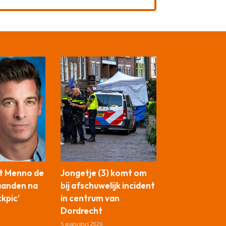
t Menno de
Jongetje (3) komt om
aanden na
bij afschuwelijk incident
ckpic’
in centrum van
Dordrecht
5 augustus 2026