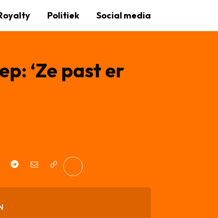
Royalty
Politiek
Social media
p: ‘Ze past er
N