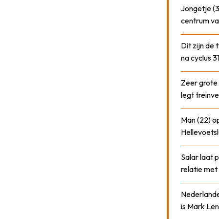
Jongetje (3
centrum va
Dit zijn de
na cyclus 3
Zeer grote
legt treinve
Man (22) op
Hellevoetsl
Salar laat 
relatie me
Nederlander
is Mark Len