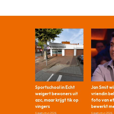
Sportschool in Echt
Jan Smit wi
weigert bewoners uit
vriendin b
azc, maar krijgt tik op
foto van e
vingers
bewerkt me
6 augustus 2026
6 augustus 2026