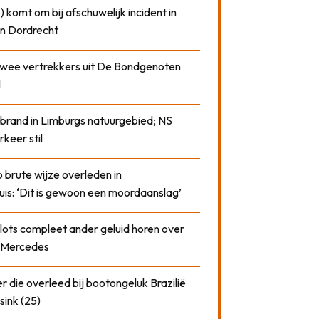
) komt om bij afschuwelijk incident in
n Dordrecht
 twee vertrekkers uit De Bondgenoten
1
 brand in Limburgs natuurgebied; NS
rkeer stil
 brute wijze overleden in
uis: ‘Dit is gewoon een moordaanslag’
plots compleet ander geluid horen over
t Mercedes
 die overleed bij bootongeluk Brazilië
sink (25)