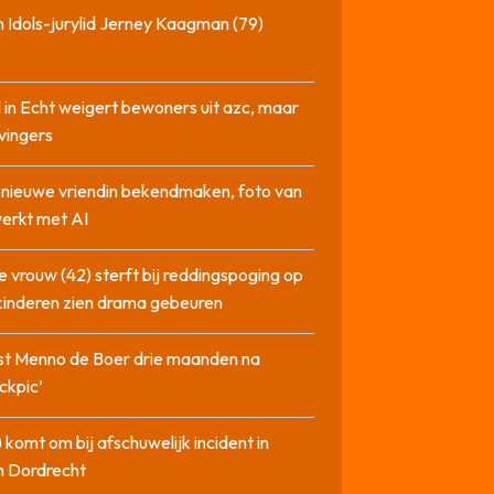
 Idols-jurylid Jerney Kaagman (79)
 in Echt weigert bewoners uit azc, maar
 vingers
l nieuwe vriendin bekendmaken, foto van
erkt met AI
 vrouw (42) sterft bij reddingspoging op
 kinderen zien drama gebeuren
st Menno de Boer drie maanden na
ckpic’
 komt om bij afschuwelijk incident in
n Dordrecht