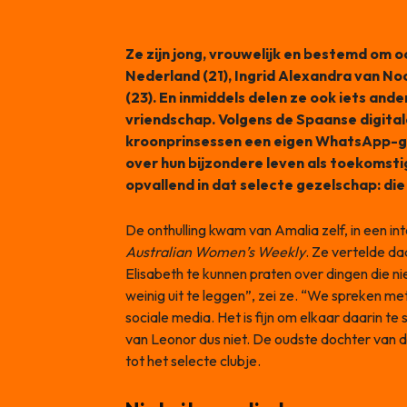
Ze zijn jong, vrouwelijk en bestemd om o
Nederland (21), Ingrid Alexandra van No
(23). En inmiddels delen ze ook iets and
vriendschap. Volgens de Spaanse digita
kroonprinsessen een eigen WhatsApp-g
over hun bijzondere leven als toekomst
opvallend in dat selecte gezelschap: die
De onthulling kwam van Amalia zelf, in een i
Australian Women’s Weekly
. Ze vertelde daa
Elisabeth te kunnen praten over dingen die 
weinig uit te leggen”, zei ze. “We spreken me
sociale media. Het is fijn om elkaar daarin t
van Leonor dus niet. De oudste dochter van d
tot het selecte clubje.