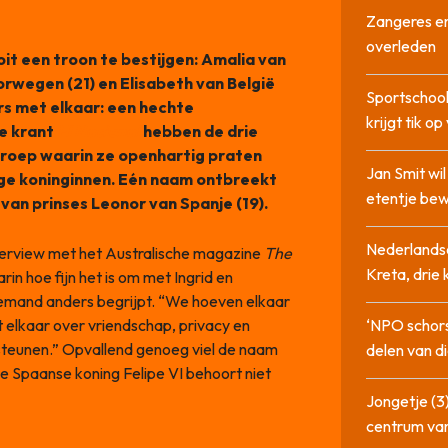
Zangeres en
overleden
oit een troon te bestijgen: Amalia van
orwegen (21) en Elisabeth van België
Sportschool
ers met elkaar: een hechte
krijgt tik op
le krant
El Nacional
hebben de drie
roep waarin ze openhartig praten
Jan Smit wi
ige koninginnen. Eén naam ontbreekt
etentje bew
 van prinses Leonor van Spanje (19).
Nederlandse
nterview met het Australische magazine
The
Kreta, drie
rin hoe fijn het is om met Ingrid en
niemand anders begrijpt. “We hoeven elkaar
t elkaar over vriendschap, privacy en
‘NPO schor
e steunen.” Opvallend genoeg viel de naam
delen van di
e Spaanse koning Felipe VI behoort niet
Jongetje (3)
centrum va