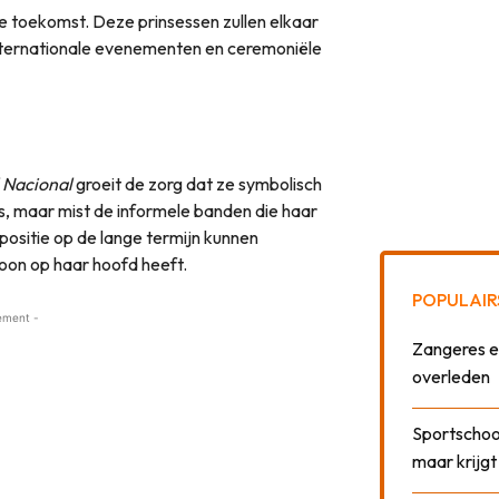
de toekomst. Deze prinsessen zullen elkaar
nternationale evenementen en ceremoniële
l Nacional
groeit de zorg dat ze symbolisch
eus, maar mist de informele banden die haar
ositie op de lange termijn kunnen
oon op haar hoofd heeft.
POPULAIR
ement -
Zangeres e
overleden
Sportschool
maar krijgt