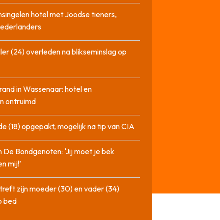
singelen hotel met Joodse tieners,
Nederlanders
ler (24) overleden na blikseminslag op
rand in Wassenaar: hotel en
n ontruimd
de (18) opgepakt, mogelijk na tip van CIA
n De Bondgenoten: ‘Jij moet je bek
n mij!’
treft zijn moeder (30) en vader (34)
p bed