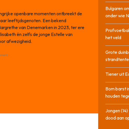
Bulgaren om
langrijke openbare momenten ontbreekt de
onder wie 
haar leeftijdsgenoten. Een bekend
 Margrethe van Denemarken in 2023, ter ere
Profvoetbal
Elisabeth én zelfs de jonge Estelle van
het veld
oor afwezigheid.
Grote duinb
ement -
strandtente
Tiener uit E
Bom barst i
houden tege
Jongen (14) 
dood aan o