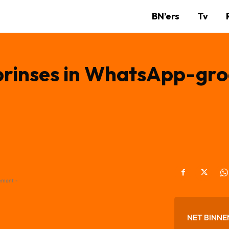
BN’ers
Tv
rinses in WhatsApp-groe
ement -
NET BINNE