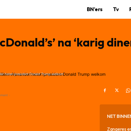
BN’ers
Tv
cDonald’s’ na ‘karig dine
nder heten president Donald Trump welkom
ement -
NET BINNE
Zangeres en