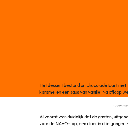
Het dessert bestond uit chocoladetaart met
karamel en een saus van vanille. Na afloop w
- Advertis
Al vooraf was duidelijk dat de gasten, uitge
voor de NAVO-top, een diner in drie gangen 