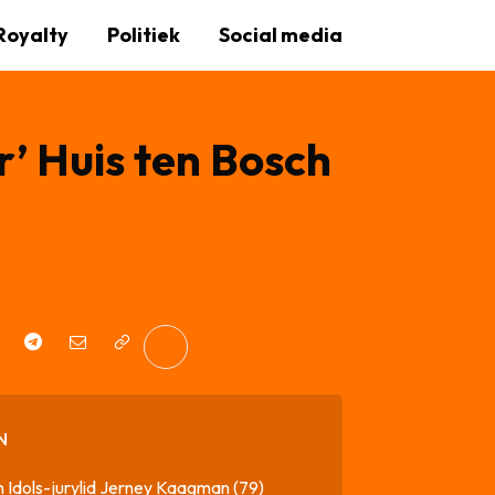
Royalty
Politiek
Social media
r’ Huis ten Bosch
N
 Idols-jurylid Jerney Kaagman (79)