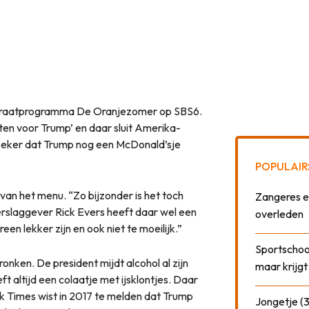
j praatprogramma De Oranjezomer op SBS6.
eten voor Trump’ en daar sluit Amerika-
 zeker dat Trump nog een McDonald’sje
POPULAIR
 van het menu. “Zo bijzonder is het toch
Zangeres e
verslaggever Rick Evers heeft daar wel een
overleden
en lekker zijn en ook niet te moeilijk.”
Sportschool
onken. De president mijdt alcohol al zijn
maar krijgt
t altijd een colaatje met ijsklontjes. Daar
rk Times wist in 2017 te melden dat Trump
Jongetje (3