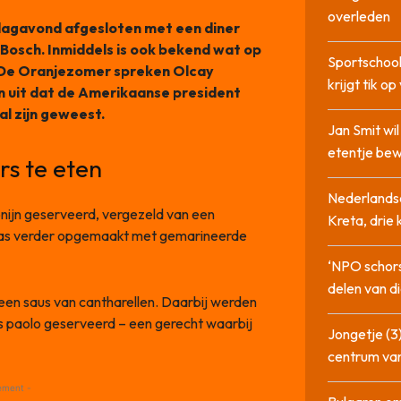
overleden
dagavond afgesloten met een diner
 Bosch. Inmiddels is ook bekend wat op
Sportschool
j De Oranjezomer spreken Olcay
krijgt tik op
 uit dat de Amerikaanse president
l zijn geweest.
Jan Smit wi
etentje bew
rs te eten
Nederlandse
onijn geserveerd, vergezeld van een
Kreta, drie
was verder opgemaakt met gemarineerde
‘NPO schor
delen van di
een saus van cantharellen. Daarbij werden
s paolo geserveerd – een gerecht waarbij
Jongetje (3)
centrum va
ement -