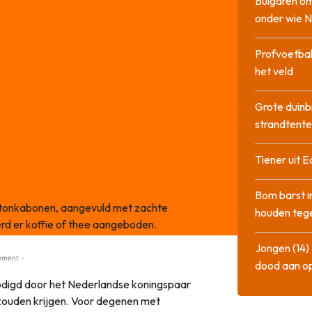
Bulgaren om
onder wie 
Profvoetbal
het veld
Grote duinb
strandtente
Tiener uit E
Bom barst i
 tonkabonen, aangevuld met zachte
houden tege
erd er koffie of thee aangeboden.
Jongen (14) 
ement -
dood aan o
nodigd door het Nederlandse koningspaar
zouden krijgen. Voor degenen met