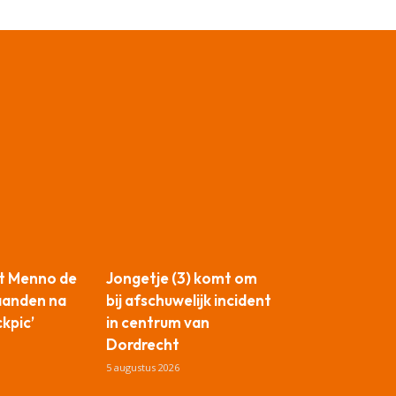
t Menno de
Jongetje (3) komt om
aanden na
bij afschuwelijk incident
ckpic’
in centrum van
Dordrecht
5 augustus 2026