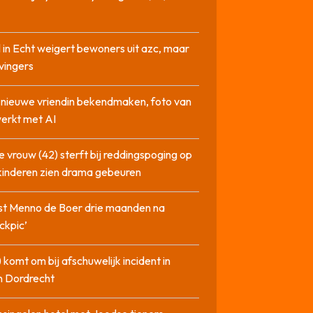
 in Echt weigert bewoners uit azc, maar
 vingers
l nieuwe vriendin bekendmaken, foto van
erkt met AI
 vrouw (42) sterft bij reddingspoging op
 kinderen zien drama gebeuren
st Menno de Boer drie maanden na
ckpic’
 komt om bij afschuwelijk incident in
n Dordrecht