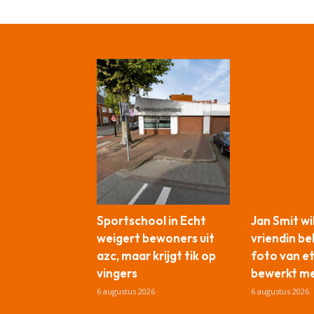
Sportschool in Echt
Jan Smit wi
weigert bewoners uit
vriendin b
azc, maar krijgt tik op
foto van e
vingers
bewerkt me
6 augustus 2026
6 augustus 2026