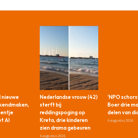
l nieuwe
Nederlandse vrouw (42)
‘NPO schors
ekendmaken,
sterft bij
Boer drie m
tentje
reddingspoging op
delen van di
t AI
Kreta, drie kinderen
6 augustus 2026
zien drama gebeuren
6 augustus 2026