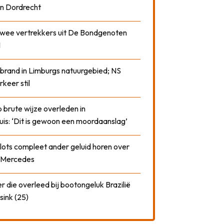
n Dordrecht
 twee vertrekkers uit De Bondgenoten
1
 brand in Limburgs natuurgebied; NS
rkeer stil
 brute wijze overleden in
uis: ‘Dit is gewoon een moordaanslag’
plots compleet ander geluid horen over
t Mercedes
 die overleed bij bootongeluk Brazilië
sink (25)