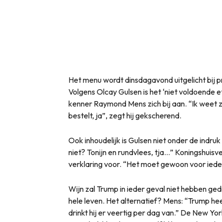
Het menu wordt dinsdagavond uitgelicht bi
Volgens Olcay Gulsen is het ‘niet voldoende 
kenner Raymond Mens zich bij aan. “Ik weet
bestelt, ja”, zegt hij gekscherend.
Ook inhoudelijk is Gulsen niet onder de indruk
niet? Tonijn en rundvlees, tja…” Koningshuis
verklaring voor. “Het moet gewoon voor iedere
Wijn zal Trump in ieder geval niet hebben gedr
hele leven. Het alternatief? Mens: “Trump heef
drinkt hij er veertig per dag van.” De New Yo