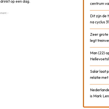
t drinkt op een dag.
centrum va
ement -
Dit zijn de
na cyclus 3
Zeer grote
legt treinve
Man (22) op
Hellevoetsl
Salar laat 
relatie me
Nederlander
is Mark Len