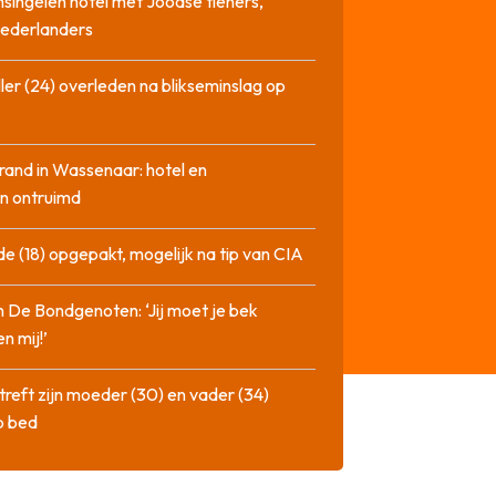
singelen hotel met Joodse tieners,
Nederlanders
ler (24) overleden na blikseminslag op
rand in Wassenaar: hotel en
n ontruimd
de (18) opgepakt, mogelijk na tip van CIA
n De Bondgenoten: ‘Jij moet je bek
n mij!’
treft zijn moeder (30) en vader (34)
p bed