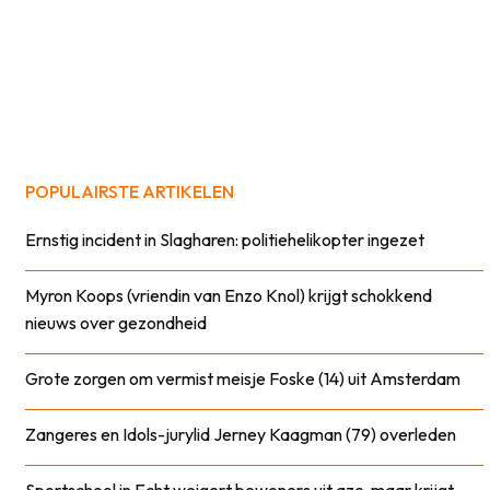
POPULAIRSTE ARTIKELEN
Ernstig incident in Slagharen: politiehelikopter ingezet
Myron Koops (vriendin van Enzo Knol) krijgt schokkend
nieuws over gezondheid
Grote zorgen om vermist meisje Foske (14) uit Amsterdam
Zangeres en Idols-jurylid Jerney Kaagman (79) overleden
Sportschool in Echt weigert bewoners uit azc, maar krijgt