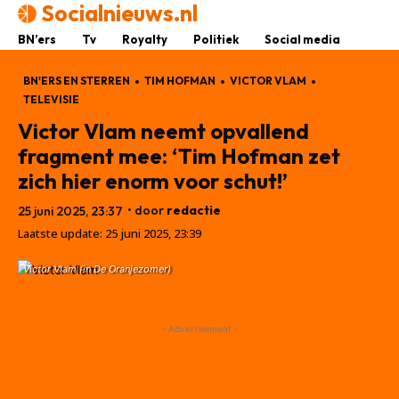
Socialnieuws.nl
BN’ers
Tv
Royalty
Politiek
Social media
BN'ERS EN STERREN
TIM HOFMAN
VICTOR VLAM
TELEVISIE
Victor Vlam neemt opvallend
fragment mee: ‘Tim Hofman zet
zich hier enorm voor schut!’
• door
redactie
25 juni 2025, 23:37
Laatste update:
25 juni 2025, 23:39
Victor Vlam (in De Oranjezomer)
- Advertisement -