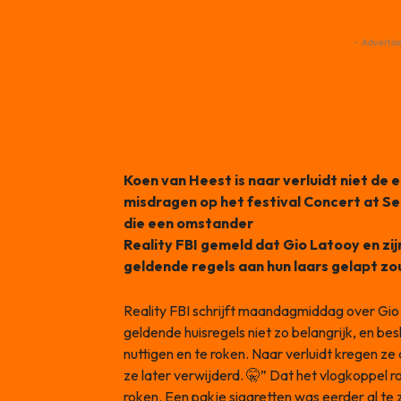
- Advertis
Koen van Heest is naar verluidt niet de 
misdragen op het festival Concert at Se
die een omstander
zou hebben geïntimi
Reality FBI gemeld dat Gio Latooy en zi
geldende regels aan hun laars gelapt z
Reality FBI schrijft maandagmiddag over Gio
geldende huisregels niet zo belangrijk, en bes
nuttigen en te roken. Naar verluidt kregen z
ze later verwijderd. 🤫” Dat het vlogkoppel ro
roken. Een pakje sigaretten was eerder al te zi