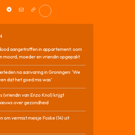
N
dood aangetroffen in appartement: oom
n moord, moeder en vriendin opgepakt
erleden na aanvaring in Groningen: ‘We
en dat het goed mis was’
 (vriendin van Enzo Knol) krijgt
nieuws over gezondheid
n om vermist meisje Foske (14) uit
m