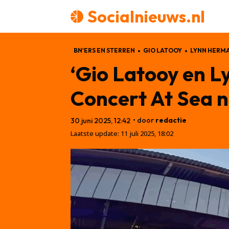
Socialnieuws.nl
BN'ERS EN STERREN
GIO LATOOY
LYNN HERM
‘Gio Latooy en 
Concert At Sea 
• door
redactie
30 juni 2025, 12:42
Laatste update:
11 juli 2025, 18:02