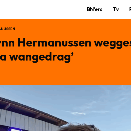
BN’ers
Tv
ANUSSEN
Lynn Hermanussen wegges
na wangedrag’