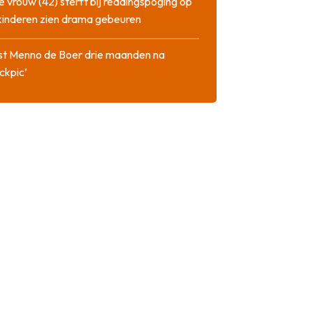
 vrouw (42) sterft bij reddingspoging op
 kinderen zien drama gebeuren
st Menno de Boer drie maanden na
ckpic’