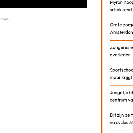
Myron Koops
schokkend 
ement -
Grote zorge
Amsterda
Zangeres e
overleden
Sportschool
maar krijgt
Jongetje (3
centrum va
Dit zijn de
na cyclus 3