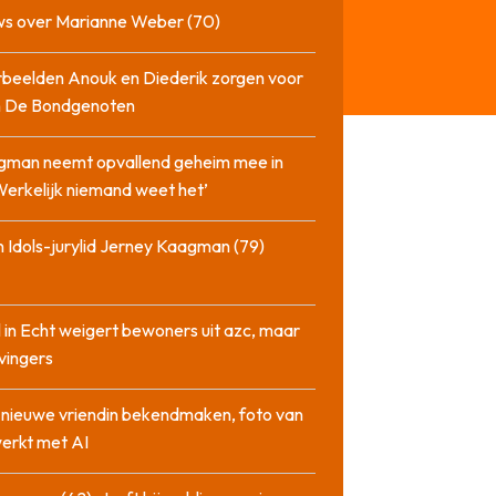
ws over Marianne Weber (70)
beelden Anouk en Diederik zorgen voor
in De Bondgenoten
gman neemt opvallend geheim mee in
‘Werkelijk niemand weet het’
 Idols-jurylid Jerney Kaagman (79)
 in Echt weigert bewoners uit azc, maar
 vingers
l nieuwe vriendin bekendmaken, foto van
erkt met AI