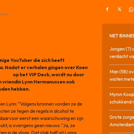
ement -
NET BINNE
Jongen (7) 
verdacht va
enige YouTuber die zich heeft
a. Nadat er verhalen gingen over Koen
Man (58) ov
deerd
op het VIP Deck, wordt nu door
wisten mete
jn vriendin Lynn Hermanussen ook
ouden hebben.
Myron Koops
schokkend 
 en Lynn: “Volgens bronnen vonden ze de
loten ze tegen de regels in alcohol te
Grote zorge
e daarvoor eerst een waarschuwing en zijn
Amsterda
okt, is overigens geen nieuws: “Ja, ze
en in de vlogs. Dat stak half uit Lynns