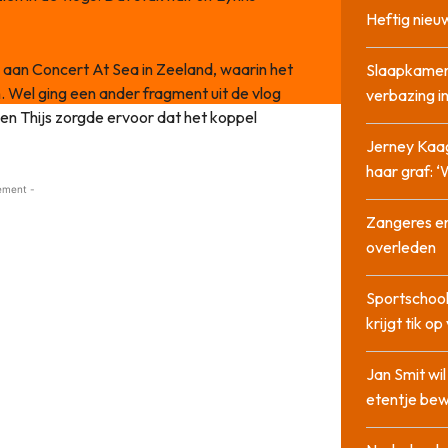
Heftig nieu
 aan Concert At Sea in Zeeland, waarin het
Slaapkamer
. Wel ging een ander fragment uit de vlog
verbazing 
en Thijs zorgde ervoor dat het koppel
Jerney Kaa
haar graf: 
ement -
Zangeres en
overleden
Sportschool
krijgt tik op
Jan Smit wi
etentje bew