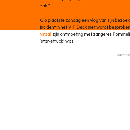
zak.”
Gio plaatste zondag een vlog van zijn bezoek
incident in het VIP Deck niet wordt besproken
viraal
: zijn ontmoeting met zangeres Pommeli
‘star-struck’ was.
- Advertis