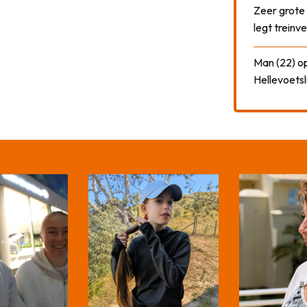
Zeer grote
legt treinve
Man (22) op
Hellevoetsl