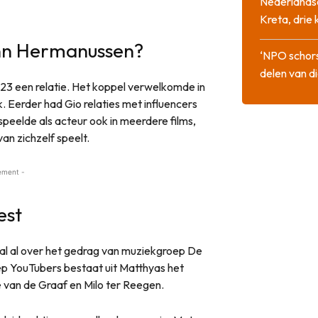
Nederlandse
Kreta, drie
ynn Hermanussen?
‘NPO schor
delen van di
23 een relatie. Het koppel verwelkomde in
 Eerder had Gio relaties met influencers
speelde als acteur ook in meerdere films,
an zichzelf speelt.
ement -
est
al al over het gedrag van muziekgroep De
ep YouTubers bestaat uit Matthyas het
 van de Graaf en Milo ter Reegen.