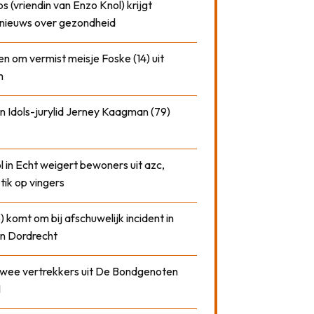
 (vriendin van Enzo Knol) krijgt
nieuws over gezondheid
n om vermist meisje Foske (14) uit
m
n Idols-jurylid Jerney Kaagman (79)
 in Echt weigert bewoners uit azc,
 tik op vingers
) komt om bij afschuwelijk incident in
n Dordrecht
 twee vertrekkers uit De Bondgenoten
1