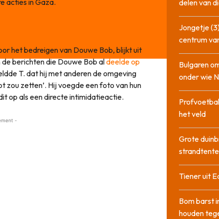
ire acties in Gaza.
delen van di
Jongetje (3)
centrum va
voor het bedreigen van Douwe Bob, blijkt uit
m de berichten die Douwe Bob al
deelde op
Bulgaren om
eldde T. dat hij met anderen de omgeving
onder wie 
 zou zetten’. Hij voegde een foto van hun
it op als een directe intimidatieactie.
Profvoetbal
het veld
ement -
Grote duinb
strandtente
Tiener uit E
Bom barst i
houden tege