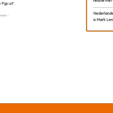
relatie me
Pijp uit’.
Nederlander
ement -
is Mark Len