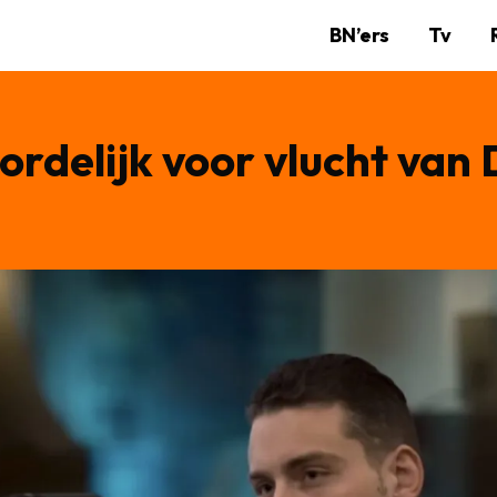
BN’ers
Tv
ordelijk voor vlucht van