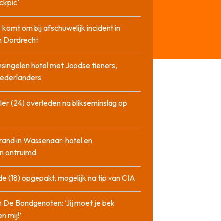
ckpic’
 komt om bij afschuwelijk incident in
n Dordrecht
singelen hotel met Joodse tieners,
Nederlanders
ler (24) overleden na blikseminslag op
rand in Wassenaar: hotel en
n ontruimd
de (18) opgepakt, mogelijk na tip van CIA
n De Bondgenoten: ‘Jij moet je bek
n mij!’