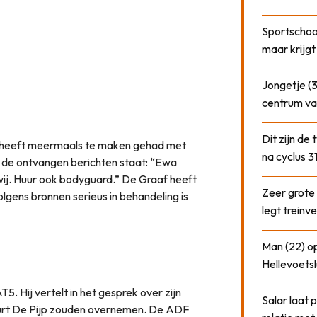
Sportschool
maar krijgt
Jongetje (3
centrum va
Dit zijn de
heeft meermaals te maken gehad met
na cyclus 3
 de ontvangen berichten staat: “Ewa
als wij. Huur ook bodyguard.” De Graaf heeft
Zeer grote
lgens bronnen serieus in behandeling is
legt treinve
Man (22) op
Hellevoetsl
5. Hij vertelt in het gesprek over zijn
Salar laat 
urt De Pijp zouden overnemen. De ADF