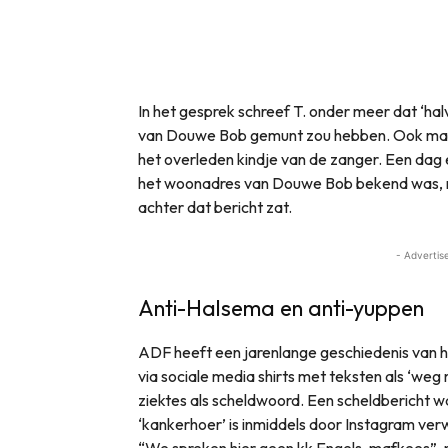
In het gesprek schreef T. onder meer dat ‘h
van Douwe Bob gemunt zou hebben. Ook maa
het overleden kindje van de zanger. Een da
het woonadres van Douwe Bob bekend was, maa
achter dat bericht zat.
- Advertis
Anti-Halsema en anti-yuppen
ADF heeft een jarenlange geschiedenis van 
via sociale media shirts met teksten als ‘weg
ziektes als scheldwoord. Een scheldbericht 
‘kankerhoer’ is inmiddels door Instagram ver
“We spreken hier geen kk Engels, mafkees”, 