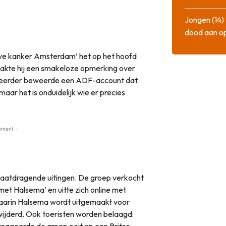
Jongen (14) 
dood aan o
alve kanker Amsterdam’ het op het hoofd
kte hij een smakeloze opmerking over
g eerder beweerde een ADF-account dat
r het is onduidelijk wie er precies
ement -
haatdragende uitingen. De groep verkocht
 met Halsema’ en uitte zich online met
waarin Halsema wordt uitgemaakt voor
wijderd. Ook toeristen worden belaagd:
reageerde de groep ooit op een Britse