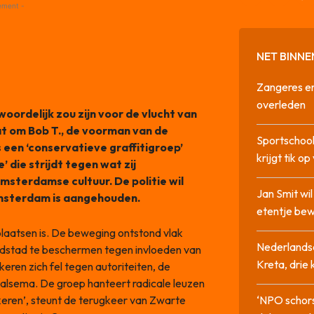
ement -
NET BINNE
Zangeres en
overleden
ordelijk zou zijn voor de vlucht van
t om Bob T., de voorman van de
Sportschool
een ‘conservatieve graffitigroep’
krijgt tik op
 die strijdt tegen wat zij
msterdamse cultuur. De politie wil
Jan Smit wi
 Amsterdam is aangehouden.
etentje bew
 plaatsen is. De beweging ontstond vlak
Nederlandse
dstad te beschermen tegen invloeden van
Kreta, drie
keren zich fel tegen autoriteiten, de
lsema. De groep hanteert radicale leuzen
keren’, steunt de terugkeer van Zwarte
‘NPO schor