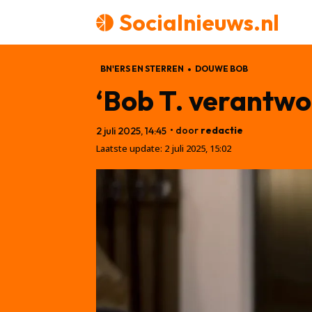
Socialnieuws.nl
BN'ERS EN STERREN
DOUWE BOB
‘Bob T. verantwo
• door
redactie
2 juli 2025, 14:45
Laatste update:
2 juli 2025, 15:02