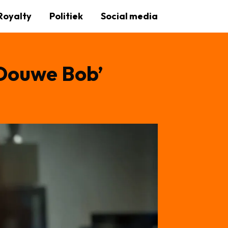
Royalty
Politiek
Social media
 Douwe Bob’