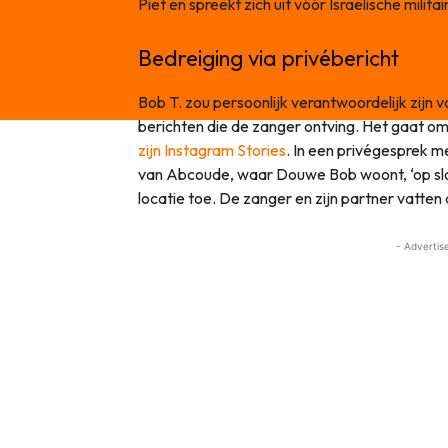
Piet en spreekt zich uit vóór Israëlische milita
Bedreiging via privébericht
Bob T. zou persoonlijk verantwoordelijk zijn 
berichten die de zanger ontving. Het gaat o
zijn Instagram Stories
. In een privégesprek m
van Abcoude, waar Douwe Bob woont, ‘op slot
locatie toe. De zanger en zijn partner vatten d
- Advertis