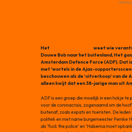
- Advertis
Het
Algemeen Dagblad
weet wie verantwo
Douwe Bob naar het buitenland, Het gaa
Amsterdam Defence Force (ADF). Dat is 
met ‘wortels in de Ajax-supportersscene’
beschouwen als de ‘uitverkoop’ van de A
alleen kwijt dat een 38-jarige man uit
ADF is een groep die moeilijk in een hokje te
voor de coronacrisis, zogenaamd om de hoof
buitenaf, zoals expats en toeristen. De leden 
politiek en met name burgemeester Femke Ha
als ‘fuck the police’ en ‘Halsema moet opkan