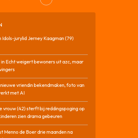
N
 Idols-jurylid Jerney Kaagman (79)
 in Echt weigert bewoners uit azc, maar
 vingers
l nieuwe vriendin bekendmaken, foto van
erkt met AI
 vrouw (42) sterft bij reddingspoging op
 kinderen zien drama gebeuren
st Menno de Boer drie maanden na