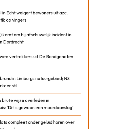
 in Echt weigert bewoners uit azc,
 tik op vingers
) komt om bij afschuwelijk incident in
n Dordrecht
 twee vertrekkers uit De Bondgenoten
1
 brand in Limburgs natuurgebied; NS
rkeer stil
 brute wijze overleden in
uis: ‘Dit is gewoon een moordaanslag’
plots compleet ander geluid horen over