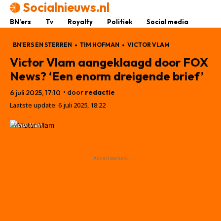
Socialnieuws.nl
BN’ers
Tv
Royalty
Politiek
Social media
BN'ERS EN STERREN
TIM HOFMAN
VICTOR VLAM
Victor Vlam aangeklaagd door FOX
News? ‘Een enorm dreigende brief’
• door
redactie
6 juli 2025, 17:10
Laatste update:
6 juli 2025, 18:22
Victor Vlam
- Advertisement -