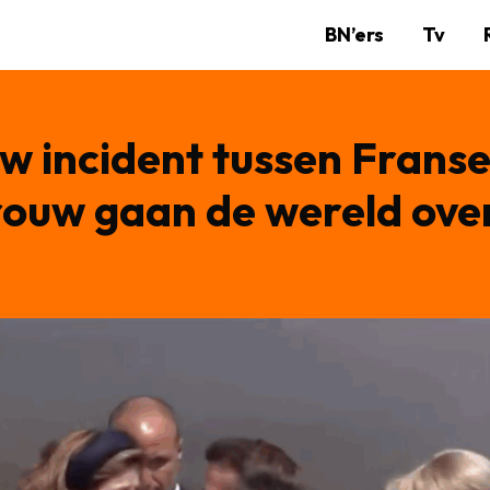
BN’ers
Tv
w incident tussen Franse
rouw gaan de wereld ove