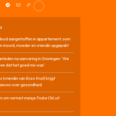
N
dood aangetroffen in appartement: oom
n moord, moeder en vriendin opgepakt
erleden na aanvaring in Groningen: ‘We
en dat het goed mis was’
 (vriendin van Enzo Knol) krijgt
nieuws over gezondheid
n om vermist meisje Foske (14) uit
m