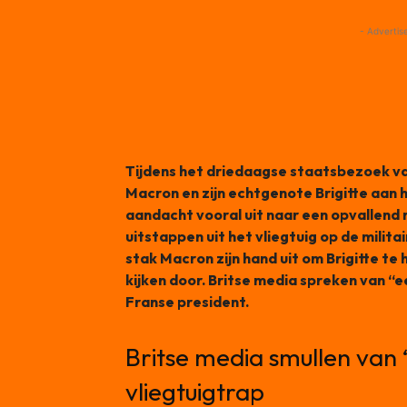
- Advertis
Tijdens het driedaagse staatsbezoek v
Macron en zijn echtgenote Brigitte aan h
aandacht vooral uit naar een opvallend 
uitstappen uit het vliegtuig op de milit
stak Macron zijn hand uit om Brigitte te 
kijken door. Britse media spreken van 
Franse president.
Britse media smullen van ‘i
vliegtuigtrap