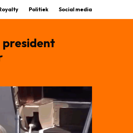
Royalty
Politiek
Social media
 president
r