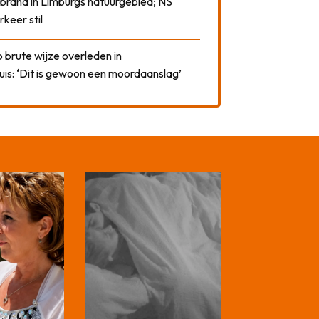
 brand in Limburgs natuurgebied; NS
rkeer stil
 brute wijze overleden in
uis: ‘Dit is gewoon een moordaanslag’