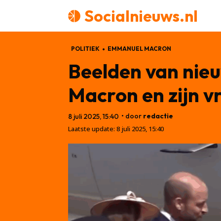
Socialnieuws.nl
POLITIEK
EMMANUEL MACRON
Beelden van nieu
Macron en zijn v
• door
redactie
8 juli 2025, 15:40
Laatste update:
8 juli 2025, 15:40