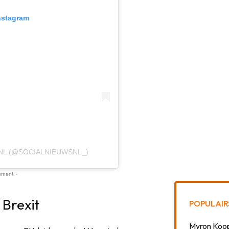
nstagram
NL (@SOCIALNIEUWSNL_)
ement -
 Brexit
POPULAIR
Myron Koops