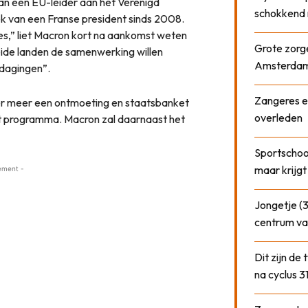
an een EU-leider aan het Verenigd
schokkend 
ek van een Franse president sinds 2008.
s,” liet Macron kort na aankomst weten
Grote zorge
eide landen de samenwerking willen
Amsterda
tdagingen”.
Zangeres e
er meer een ontmoeting en staatsbanket
overleden
et programma. Macron zal daarnaast het
Sportschool
maar krijgt
ement -
Jongetje (3
centrum va
Dit zijn de
na cyclus 3