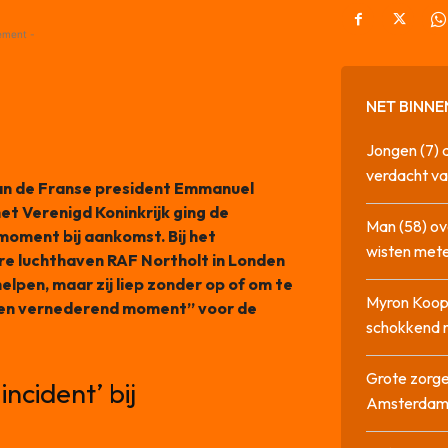
ement -
NET BINNE
Jongen (7) 
verdacht va
an de Franse president Emmanuel
et Verenigd Koninkrijk ging de
Man (58) ov
moment bij aankomst. Bij het
wisten mete
aire luchthaven RAF Northolt in Londen
helpen, maar zij liep zonder op of om te
Myron Koops
“een vernederend moment” voor de
schokkend 
Grote zorge
ncident’ bij
Amsterda