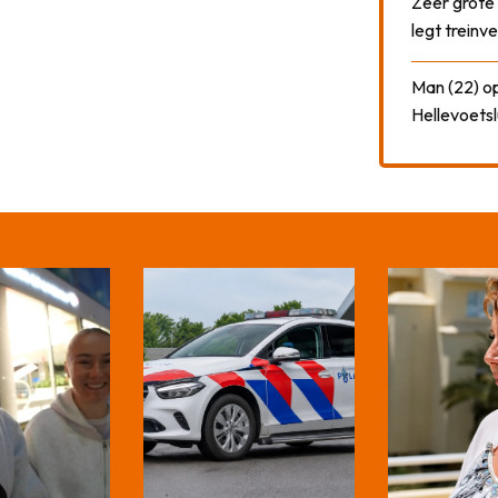
Zeer grote
legt treinve
Man (22) op
Hellevoetsl