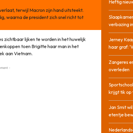
Heftig nieu
verlaat, terwijl Macron zijn hand uitsteekt.
Slaapkamer
ig, waarna de president zich snel richt tot
verbazing 
s zichtbaar lijken te worden in het huwelijk
Jerney Kaa
tenkoppen toen Brigitte haar man in het
haar graf: 
oek aan Vietnam.
Zangeres en
ement -
overleden
Sportschool
krijgt tik op
Jan Smit wi
etentje bew
Nederlandse