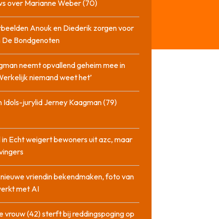
ws over Marianne Weber (70)
beelden Anouk en Diederik zorgen voor
in De Bondgenoten
gman neemt opvallend geheim mee in
‘Werkelijk niemand weet het’
 Idols-jurylid Jerney Kaagman (79)
 in Echt weigert bewoners uit azc, maar
 vingers
l nieuwe vriendin bekendmaken, foto van
erkt met AI
 vrouw (42) sterft bij reddingspoging op