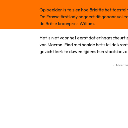
Op beelden is te zien hoe Brigitte het toestel 
De Franse first lady negeert dit gebaar volled
de Britse kroonprins William.
Het is niet voor het eerst dat er haarscheurtje
van Macron. Eind mei haalde het stel de kran
gezicht leek te duwen tijdens hun staatsbez
- Advertis