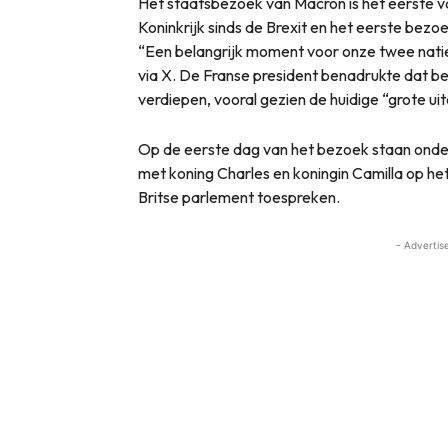
Het staatsbezoek van Macron is het eerste v
Koninkrijk sinds de Brexit en het eerste bezo
“Een belangrijk moment voor onze twee natie
via X. De Franse president benadrukte dat b
verdiepen, vooral gezien de huidige “grote ui
Op de eerste dag van het bezoek staan ond
met koning Charles en koningin Camilla op h
Britse parlement toespreken.
- Advertis