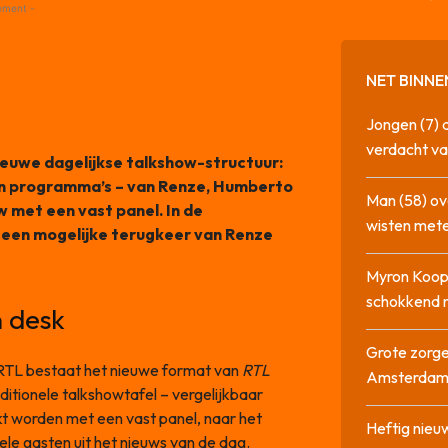
ement -
NET BINNE
Jongen (7) 
verdacht va
ieuwe dagelijkse talkshow-structuur:
den programma’s – van Renze, Humberto
Man (58) ov
 met een vast panel. In de
AD Media
wisten mete
 een mogelijke terugkeer van Renze
Myron Koops
schokkend 
n desk
Grote zorge
RTL bestaat het nieuwe format van
RTL
Amsterda
aditionele talkshowtafel – vergelijkbaar
t worden met een vast panel, naar het
Heftig nieu
ele gasten uit het nieuws van de dag.