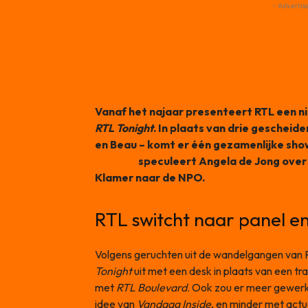
- Advertis
Vanaf het najaar presenteert RTL een n
RTL Tonight
. In plaats van drie geschei
en Beau – komt er één gezamenlijke show
Podcast
speculeert Angela de Jong over
Klamer naar de NPO.
RTL switcht naar panel e
Volgens geruchten uit de wandelgangen van 
Tonight
uit met een desk in plaats van een tr
met
RTL Boulevard
. Ook zou er meer gewerk
idee van
Vandaag Inside
, en minder met actu