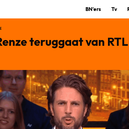
BN’ers
Tv
E
 Renze teruggaat van RT