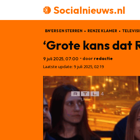
Socialnieuws.nl
BN'ERS EN STERREN
RENZE KLAMER
TELEVISI
‘Grote kans dat
• door
redactie
9 juli 2025, 07:00
Laatste update:
9 juli 2025, 02:19