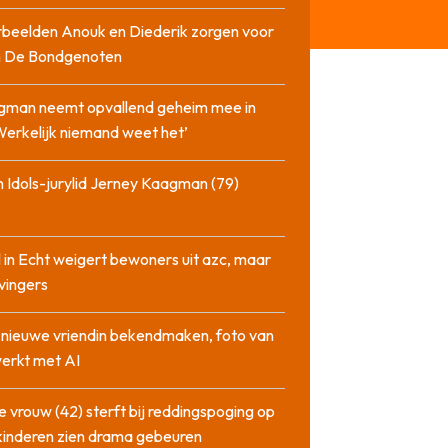
beelden Anouk en Diederik zorgen voor
in De Bondgenoten
gman neemt opvallend geheim mee in
‘Werkelijk niemand weet het’
 Idols-jurylid Jerney Kaagman (79)
 in Echt weigert bewoners uit azc, maar
 vingers
l nieuwe vriendin bekendmaken, foto van
erkt met AI
 vrouw (42) sterft bij reddingspoging op
 kinderen zien drama gebeuren