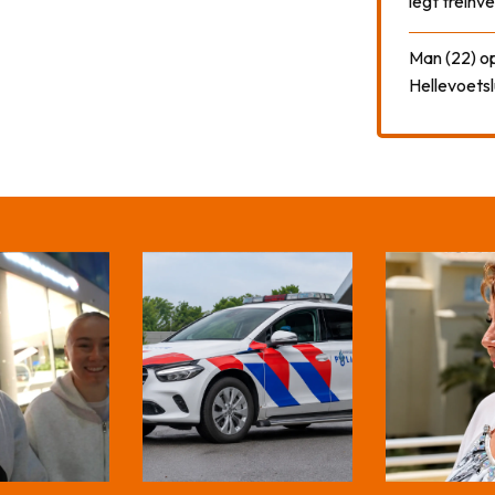
legt treinve
Man (22) op
Hellevoetsl