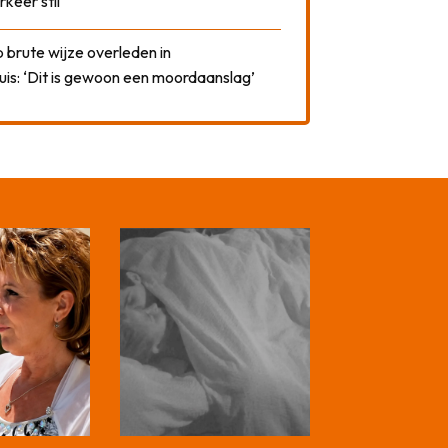
rkeer stil
 brute wijze overleden in
uis: ‘Dit is gewoon een moordaanslag’