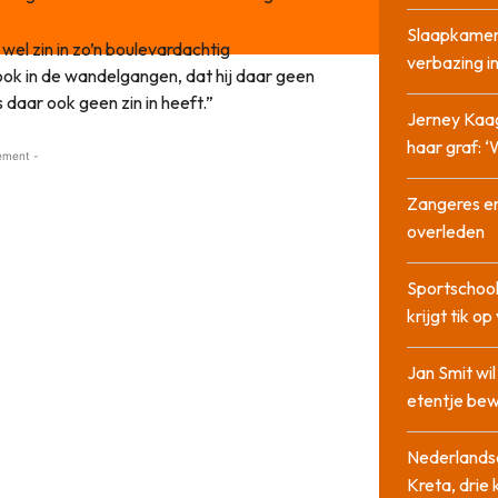
Slaapkamer
el zin in zo’n boulevardachtig
verbazing 
ook in de wandelgangen, dat hij daar geen
 daar ook geen zin in heeft.”
Jerney Kaa
haar graf: 
ement -
Zangeres en
overleden
Sportschool
krijgt tik op
Jan Smit wi
etentje bew
Nederlandse
Kreta, drie