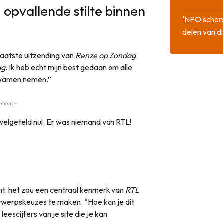
opvallende stilte binnen
‘NPO schor
delen van di
aatste uitzending van
Renze op Zondag
.
ag
. Ik heb echt mijn best gedaan om alle
kwamen nemen.”
ement -
welgeteld nul. Er was niemand van RTL!
t: het zou een centraal kenmerk van
RTL
rwerpskeuzes te maken. “Hoe kan je dit
eescijfers van je site die je kan