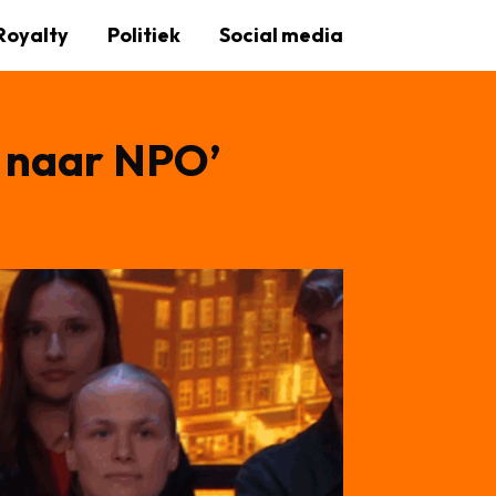
Royalty
Politiek
Social media
L naar NPO’