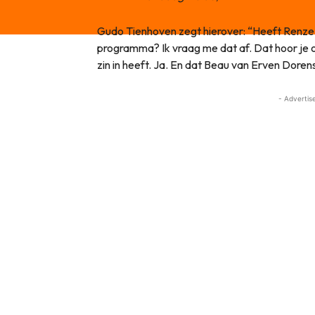
Gudo Tienhoven zegt hierover: “Heeft Renze w
programma? Ik vraag me dat af. Dat hoor je 
zin in heeft. Ja. En dat Beau van Erven Dorens
- Advertis