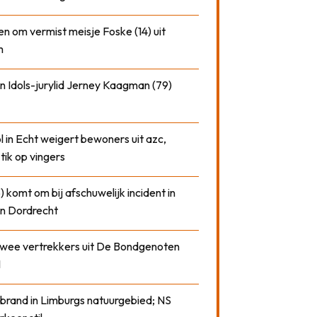
n om vermist meisje Foske (14) uit
m
n Idols-jurylid Jerney Kaagman (79)
 in Echt weigert bewoners uit azc,
 tik op vingers
) komt om bij afschuwelijk incident in
n Dordrecht
 twee vertrekkers uit De Bondgenoten
1
 brand in Limburgs natuurgebied; NS