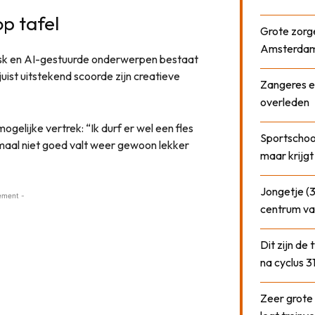
p tafel
Grote zorge
Amsterda
esk en AI-gestuurde onderwerpen bestaat
uist uitstekend scoorde zijn creatieve
Zangeres e
overleden
ogelijke vertrek: “Ik durf er wel een fles
Sportschool
lemaal niet goed valt weer gewoon lekker
maar krijgt
Jongetje (3
ement -
centrum va
Dit zijn de
na cyclus 3
Zeer grote