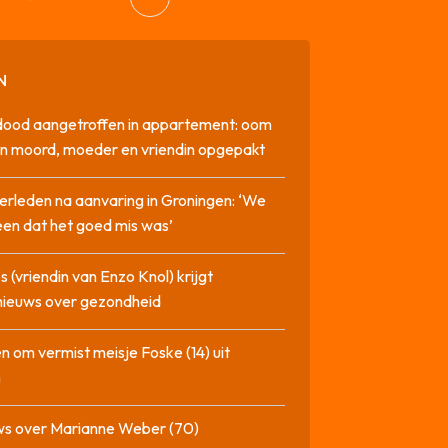
N
dood aangetroffen in appartement: oom
n moord, moeder en vriendin opgepakt
erleden na aanvaring in Groningen: ‘We
en dat het goed mis was’
 (vriendin van Enzo Knol) krijgt
nieuws over gezondheid
n om vermist meisje Foske (14) uit
m
ws over Marianne Weber (70)