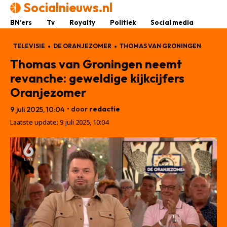
Socialnieuws.nl
BN’ers
Tv
Royalty
Politiek
Social media
TELEVISIE
DE ORANJEZOMER
THOMAS VAN GRONINGEN
Thomas van Groningen neemt
revanche: geweldige kijkcijfers
Oranjezomer
• door
redactie
9 juli 2025, 10:04
Laatste update:
9 juli 2025, 10:04