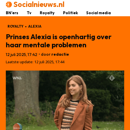
Socialnieuws.nl
BN’ers
Tv
Royalty
Politiek
Social media
ROYALTY
ALEXIA
Prinses Alexia is openhartig over
haar mentale problemen
• door
redactie
12 juli 2025, 17:42
Laatste update:
12 juli 2025, 17:44