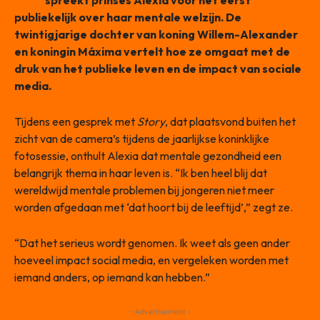
Story
spreekt prinses Alexia voor het eerst
publiekelijk over haar mentale welzijn. De
twintigjarige dochter van koning Willem-Alexander
en koningin Máxima vertelt hoe ze omgaat met de
druk van het publieke leven en de impact van sociale
media.
Tijdens een gesprek met
Story
, dat plaatsvond buiten het
zicht van de camera’s tijdens de jaarlijkse koninklijke
fotosessie, onthult Alexia dat mentale gezondheid een
belangrijk thema in haar leven is. “Ik ben heel blij dat
wereldwijd mentale problemen bij jongeren niet meer
worden afgedaan met ‘dat hoort bij de leeftijd’,” zegt ze.
“Dat het serieus wordt genomen. Ik weet als geen ander
hoeveel impact social media, en vergeleken worden met
iemand anders, op iemand kan hebben.”
- Advertisement -