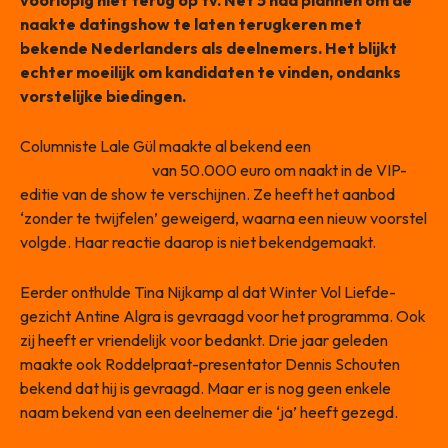
voorlopig niet terug op tv. Net 5 had plannen om de
naakte datingshow te laten terugkeren met
bekende Nederlanders als deelnemers. Het blijkt
echter moeilijk om kandidaten te vinden, ondanks
vorstelijke biedingen.
Columniste Lale Gül maakte al bekend een
voorstel te
hebben ontvangen
van 50.000 euro om naakt in de VIP-
editie van de show te verschijnen. Ze heeft het aanbod
‘zonder te twijfelen’ geweigerd, waarna een nieuw voorstel
volgde. Haar reactie daarop is niet bekendgemaakt.
Eerder onthulde Tina Nijkamp al dat Winter Vol Liefde-
gezicht Antine Algra is gevraagd voor het programma. Ook
zij heeft er vriendelijk voor bedankt. Drie jaar geleden
maakte ook Roddelpraat-presentator Dennis Schouten
bekend dat hij is gevraagd. Maar er is nog geen enkele
naam bekend van een deelnemer die ‘ja’ heeft gezegd.