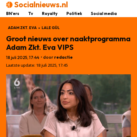
Socialnieuws.nl
BN’ers
Tv
Royalty
Politiek
Social media
ADAM ZKT. EVA
LALE GÜL
Groot nieuws over naaktprogramma
Adam Zkt. Eva VIPS
• door
redactie
18 juli 2025, 17:44
Laatste update:
18 juli 2025, 17:45