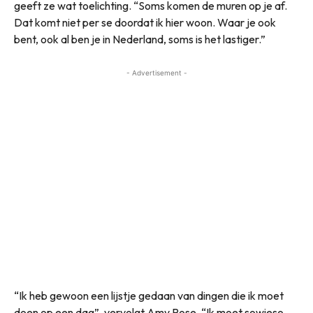
geeft ze wat toelichting. “Soms komen de muren op je af.
Dat komt niet per se doordat ik hier woon. Waar je ook
bent, ook al ben je in Nederland, soms is het lastiger.”
- Advertisement -
“Ik heb gewoon een lijstje gedaan van dingen die ik moet
doen op een dag”, vervolgt Amy Rose. “Ik moet sowieso