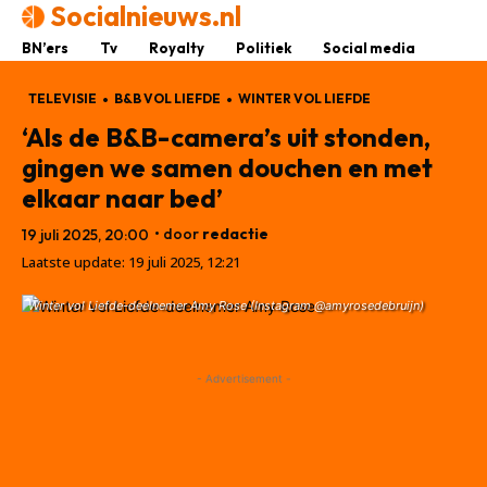
Socialnieuws.nl
BN’ers
Tv
Royalty
Politiek
Social media
TELEVISIE
B&B VOL LIEFDE
WINTER VOL LIEFDE
‘Als de B&B-camera’s uit stonden,
gingen we samen douchen en met
elkaar naar bed’
• door
redactie
19 juli 2025, 20:00
Laatste update:
19 juli 2025, 12:21
Winter vol Liefde-deelnemer Amy Rose (Instagram @amyrosedebruijn)
- Advertisement -