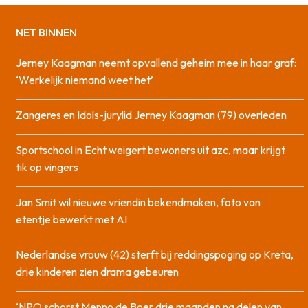
NET BINNEN
Jerney Kaagman neemt opvallend geheim mee in haar graf:
‘Werkelijk niemand weet het’
Zangeres en Idols-jurylid Jerney Kaagman (79) overleden
Sportschool in Echt weigert bewoners uit azc, maar krijgt
tik op vingers
Jan Smit wil nieuwe vriendin bekendmaken, foto van
etentje bewerkt met AI
Nederlandse vrouw (42) sterft bij reddingspoging op Kreta,
drie kinderen zien drama gebeuren
‘NPO schorst Menno de Boer drie maanden na delen van