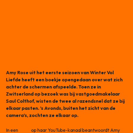
Amy Rose uit het eerste seizoen van Winter Vol
Liefde heeft een boekje opengedaan over wat zich
achter de schermen afspeelde. Toen ze in
Zwitserland op bezoek was bij vastgoedmakelaar
Saul Colthof, wisten de twee al razendsnel dat ze bij
elkaar pasten. ’s Avonds, buiten het zicht van de
camera’s, zochten ze elkaar op.
In een
video
op haar YouTube-kanaal beantwoordt Amy