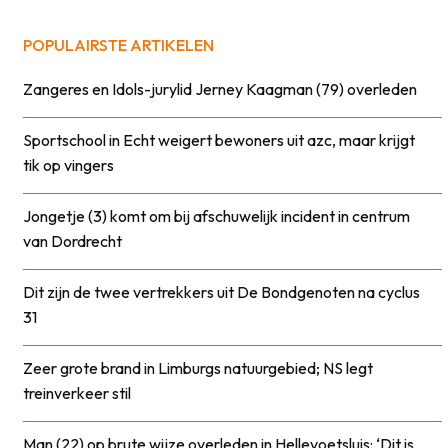
POPULAIRSTE ARTIKELEN
Zangeres en Idols-jurylid Jerney Kaagman (79) overleden
Sportschool in Echt weigert bewoners uit azc, maar krijgt
tik op vingers
Jongetje (3) komt om bij afschuwelijk incident in centrum
van Dordrecht
Dit zijn de twee vertrekkers uit De Bondgenoten na cyclus
31
Zeer grote brand in Limburgs natuurgebied; NS legt
treinverkeer stil
Man (22) op brute wijze overleden in Hellevoetsluis: ‘Dit is