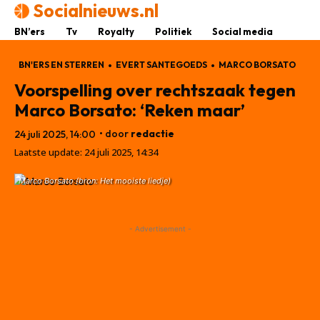
Socialnieuws.nl
BN’ers
Tv
Royalty
Politiek
Social media
BN'ERS EN STERREN
EVERT SANTEGOEDS
MARCO BORSATO
Voorspelling over rechtszaak tegen
Marco Borsato: ‘Reken maar’
• door
redactie
24 juli 2025, 14:00
Laatste update:
24 juli 2025, 14:34
Marco Borsato (bron: Het mooiste liedje)
- Advertisement -