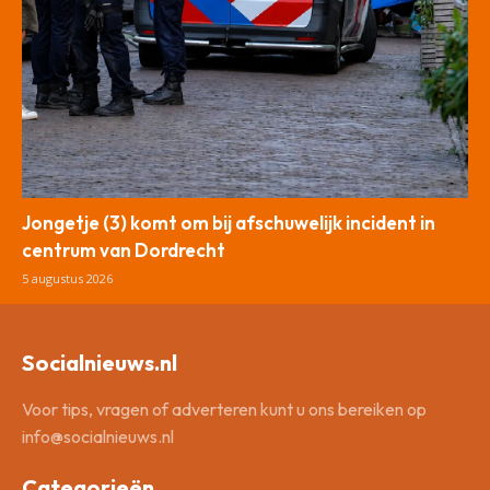
Jongetje (3) komt om bij afschuwelijk incident in
centrum van Dordrecht
5 augustus 2026
Socialnieuws.nl
Voor tips, vragen of adverteren kunt u ons bereiken op
info@socialnieuws.nl
Categorieën