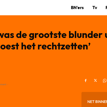
BN’ers
Tv
as de grootste blunder u
est het rechtzetten’
ement -
NET BINNE