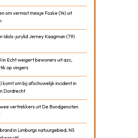
n om vermist meisje Foske (14) uit
m
n Idols-jurylid Jerney Kaagman (79)
 in Echt weigert bewoners uit azc,
 tik op vingers
) komt om bij afschuwelijk incident in
n Dordrecht
 twee vertrekkers uit De Bondgenoten
1
 brand in Limburgs natuurgebied; NS
rkeer stil