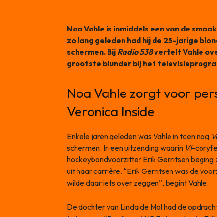
Noa Vahle is inmiddels een van de sma
zo lang geleden had hij de 25-jarige blo
schermen. Bij
Radio 538
vertelt Vahle ov
grootste blunder bij het televisieprog
Noa Vahle zorgt voor pers
Veronica Inside
Enkele jaren geleden was Vahle in toen nog
V
schermen. In een uitzending waarin
VI
-coryf
hockeybondvoorzitter Erik Gerritsen beging z
uit haar carrière. “Erik Gerritsen was de vo
wilde daar iets over zeggen”, begint Vahle.
De dochter van Linda de Mol had de opdrach