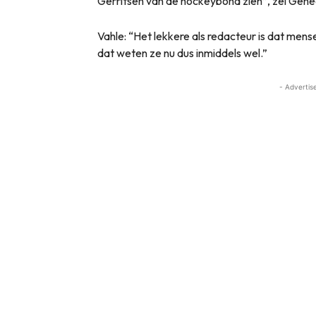
Gerritsen van de hockeybond zien”, zei Genee
Vahle: “Het lekkere als redacteur is dat mens
dat weten ze nu dus inmiddels wel.”
- Advertis