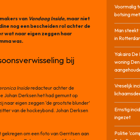
Voormalig t
botsing me
akmakers van
Vandaag Inside
, maar niet
ndine nog een bescheiden rol achter de
Man steekt 
er wat naar eigen zeggen haar
in Rotterda
ramma was.
Yakaira De 
oonsverwisseling bij
woning Den
aangehoud
Vreselijk in
eronica Inside
redacteur achter de
lichaamsdee
ee Johan Derksen het had gemunt op
ij naar eigen zeggen ‘de grootste blunder’
Ernstig inci
orzitter van de hockeybond. Johan Derksen
ingezet
Politie ‘com
t gekregen om een foto van Gerritsen aan