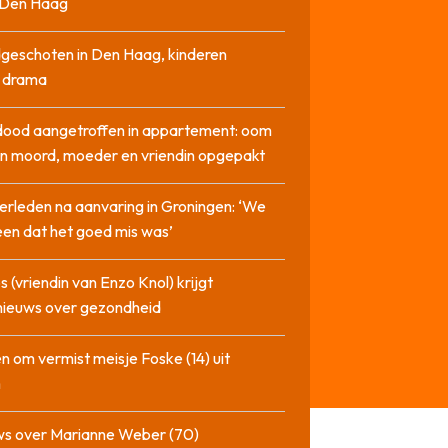
n Den Haag
geschoten in Den Haag, kinderen
n drama
dood aangetroffen in appartement: oom
n moord, moeder en vriendin opgepakt
erleden na aanvaring in Groningen: ‘We
en dat het goed mis was’
 (vriendin van Enzo Knol) krijgt
nieuws over gezondheid
n om vermist meisje Foske (14) uit
m
ws over Marianne Weber (70)