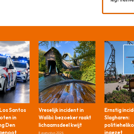
 Los Santos
Vreselijk incident in
Ernstig incid
oten in
Walibi: bezoeker raakt
Slagharen:
ng Den
lichaamsdeel kwijt
politiehelik
tgenoot
ingezet
8 augustus 2026