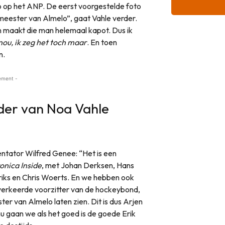
o op het ANP. De eerst voorgestelde foto
eester van Almelo”, gaat Vahle verder.
n maakt die man helemaal kapot. Dus ik
nou, ik zeg het toch maar
. En toen
n.
ement -
der van Noa Vahle
ntator Wilfred Genee: “Het is een
onica Inside
, met Johan Derksen, Hans
riks en Chris Woerts. En we hebben ook
verkeerde voorzitter van de hockeybond,
er van Almelo laten zien. Dit is dus Arjen
u gaan we als het goed is de goede Erik