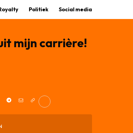
Royalty
Politiek
Social media
it mijn carrière!
N