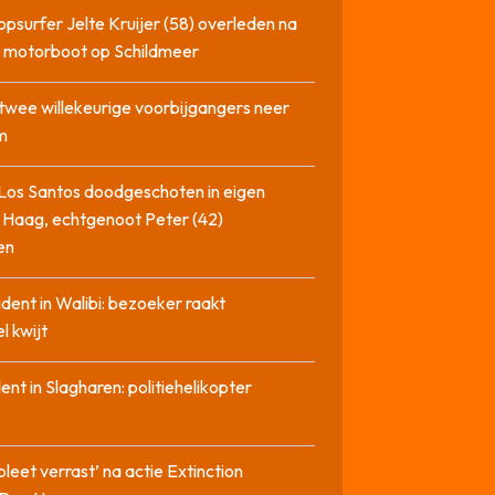
opsurfer Jelte Kruijer (58) overleden na
t motorboot op Schildmeer
twee willekeurige voorbijgangers neer
m
Los Santos doodgeschoten in eigen
 Haag, echtgenoot Peter (42)
en
cident in Walibi: bezoeker raakt
l kwijt
dent in Slagharen: politiehelikopter
pleet verrast’ na actie Extinction