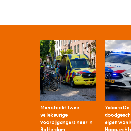
Man steekt twee
Yakaira De
willekeurige
doodgesch
voorbijgangers neer in
eigen woni
Rotterdam
Haag, ech