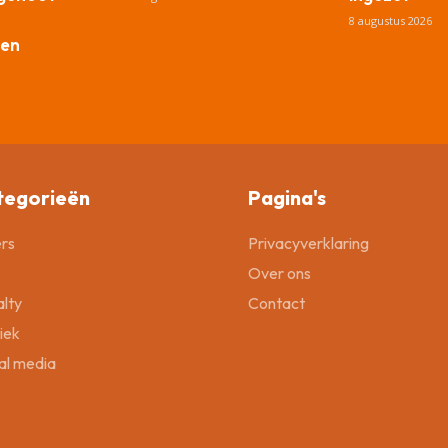
8 augustus 2026
en
tegorieën
Pagina's
rs
Privacyverklaring
Over ons
lty
Contact
tiek
al media