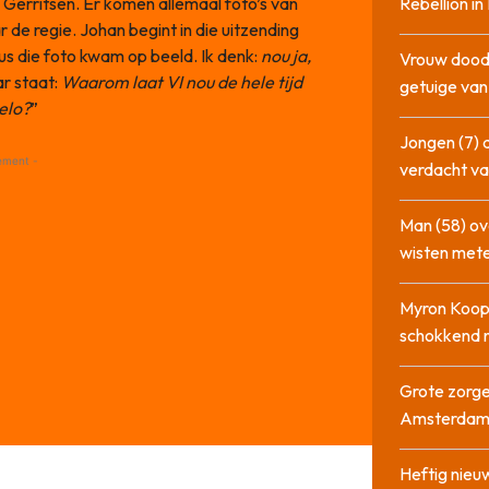
k Gerritsen. Er komen allemaal foto’s van
Rebellion i
 de regie. Johan begint in die uitzending
us die foto kwam op beeld. Ik denk:
nou ja,
Vrouw dood
ar staat:
Waarom laat VI nou de hele tijd
getuige va
elo?
”
Jongen (7) 
ement -
verdacht va
Man (58) ov
wisten mete
Myron Koops
schokkend 
Grote zorge
Amsterda
Heftig nieu