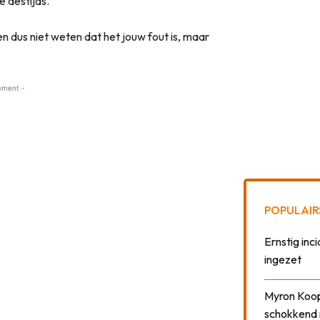
 destijds.
en dus niet weten dat het jouw fout is, maar
ement -
POPULAIR
Ernstig inci
ingezet
Myron Koops
schokkend 