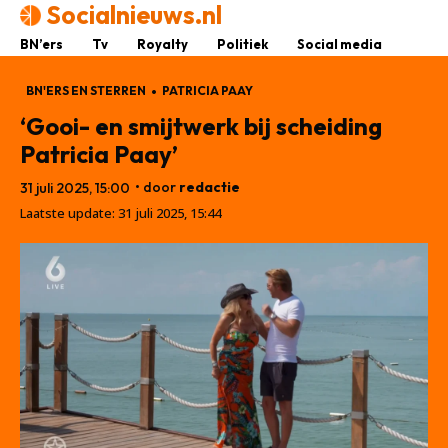
Socialnieuws.nl
BN’ers
Tv
Royalty
Politiek
Social media
BN'ERS EN STERREN
PATRICIA PAAY
‘Gooi- en smijtwerk bij scheiding
Patricia Paay’
• door
redactie
31 juli 2025, 15:00
Laatste update:
31 juli 2025, 15:44