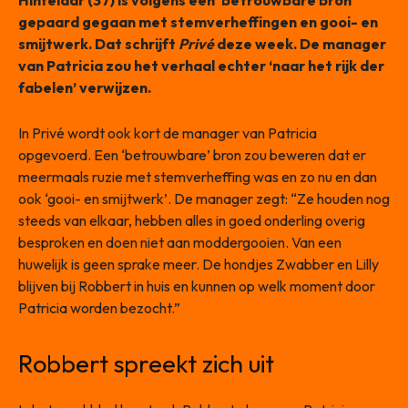
Hinfelaar (37) is volgens een ‘betrouwbare bron’
gepaard gegaan met stemverheffingen en gooi- en
smijtwerk. Dat schrijft
Privé
deze week. De manager
van Patricia zou het verhaal echter ‘naar het rijk der
fabelen’ verwijzen.
In Privé wordt ook kort de manager van Patricia
opgevoerd. Een ‘betrouwbare’ bron zou beweren dat er
meermaals ruzie met stemverheffing was en zo nu en dan
ook ‘gooi- en smijtwerk’. De manager zegt: “Ze houden nog
steeds van elkaar, hebben alles in goed onderling overig
besproken en doen niet aan moddergooien. Van een
huwelijk is geen sprake meer. De hondjes Zwabber en Lilly
blijven bij Robbert in huis en kunnen op welk moment door
Patricia worden bezocht.”
Robbert spreekt zich uit