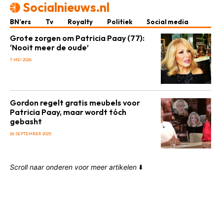
Socialnieuws.nl
BN’ers
Tv
Royalty
Politiek
Social media
Grote zorgen om Patricia Paay (77):
‘Nooit meer de oude’
7 MEI 2026
Gordon regelt gratis meubels voor
Patricia Paay, maar wordt tóch
gebasht
26 SEPTEMBER 2025
Scroll naar onderen voor meer artikelen
⬇️