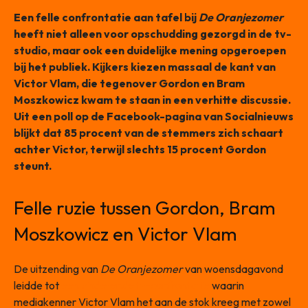
Een felle confrontatie aan tafel bij
De Oranjezomer
heeft niet alleen voor opschudding gezorgd in de tv-
studio, maar ook een duidelijke mening opgeroepen
bij het publiek. Kijkers kiezen massaal de kant van
Victor Vlam, die tegenover Gordon en Bram
Moszkowicz kwam te staan in een verhitte discussie.
Uit een poll op de Facebook-pagina van Socialnieuws
blijkt dat 85 procent van de stemmers zich schaart
achter Victor, terwijl slechts 15 procent Gordon
steunt.
Felle ruzie tussen Gordon, Bram
Moszkowicz en Victor Vlam
De uitzending van
De Oranjezomer
van woensdagavond
leidde tot
een zinderende tv-confrontatie
waarin
mediakenner Victor Vlam het aan de stok kreeg met zowel