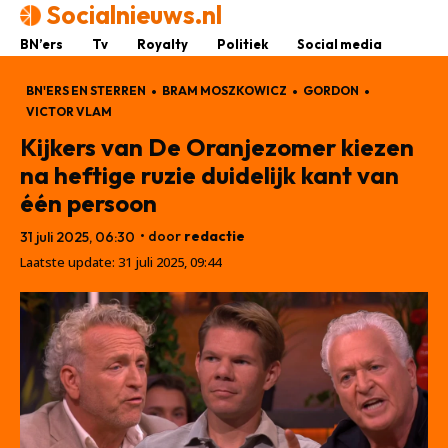
Socialnieuws.nl
BN’ers
Tv
Royalty
Politiek
Social media
BN'ERS EN STERREN
BRAM MOSZKOWICZ
GORDON
VICTOR VLAM
Kijkers van De Oranjezomer kiezen
na heftige ruzie duidelijk kant van
één persoon
• door
redactie
31 juli 2025, 06:30
Laatste update:
31 juli 2025, 09:44