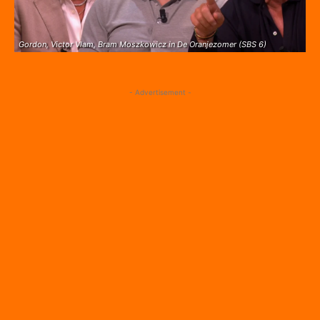
Gordon, Victor Vlam, Bram Moszkowicz in De Oranjezomer (SBS 6)
- Advertisement -