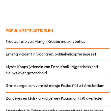
POPULAIRSTE ARTIKELEN
Nieuwe foto van Martijn Krabbé maakt veel los
Ernstig incident in Slagharen: politiehelikopter ingezet
Myron Koops (vriendin van Enzo Knol) krijgt schokkend
nieuws over gezondheid
Grote zorgen om vermist meisje Foske (14) uit Amsterdam
Zangeres en Idols-jurylid Jerney Kaagman (79) overleden
Sportschool in Echt weigert bewoners uit azc, maar krijgt