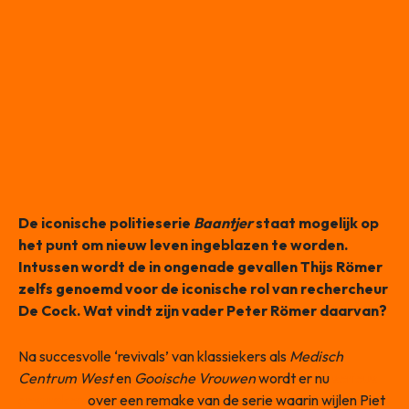
De iconische politieserie
Baantjer
staat mogelijk op
het punt om nieuw leven ingeblazen te worden.
Intussen wordt de in ongenade gevallen Thijs Römer
zelfs genoemd voor de iconische rol van rechercheur
De Cock. Wat vindt zijn vader Peter Römer daarvan?
Na succesvolle ‘revivals’ van klassiekers als
Medisch
Centrum West
en
Gooische Vrouwen
wordt er nu
serieus
gesproken
over een remake van de serie waarin wijlen Piet