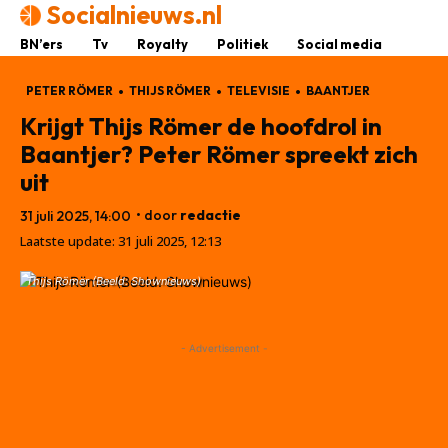
Socialnieuws.nl
BN’ers
Tv
Royalty
Politiek
Social media
PETER RÖMER
THIJS RÖMER
TELEVISIE
BAANTJER
Krijgt Thijs Römer de hoofdrol in
Baantjer? Peter Römer spreekt zich
uit
• door
redactie
31 juli 2025, 14:00
Laatste update:
31 juli 2025, 12:13
Thijs Römer (Beeld: Shownieuws)
- Advertisement -