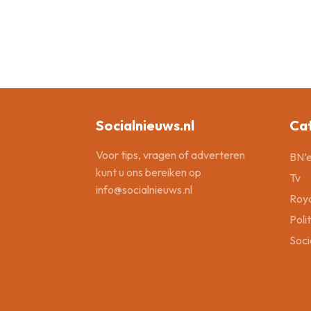
Socialnieuws.nl
Ca
Voor tips, vragen of adverteren
BN’e
kunt u ons bereiken op
Tv
info@socialnieuws.nl
Roya
Poli
Soci