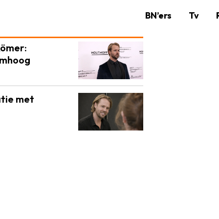
BN’ers
Tv
 Römer:
omhoog
atie met