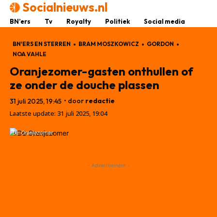
Socialnieuws.nl
BN’ers
Tv
Royalty
Politiek
Social media
BN'ERS EN STERREN
BRAM MOSZKOWICZ
GORDON
NOA VAHLE
Oranjezomer-gasten onthullen of
ze onder de douche plassen
• door
redactie
31 juli 2025, 19:45
Laatste update:
31 juli 2025, 19:04
De Oranjezomer
- Advertisement -