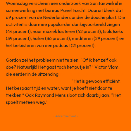
Woensdag verscheen een onderzoek van Sanitairwinkel in
samenwerking met bureau Panel Inzicht. Daaruit bleek dat
69 procent van de Nederlanders onder de douche plast. Die
activiteit is daarmee populairder dan bijvoorbeeld zingen
(44 procent), naar muziek luisteren (42 procent), (solo)seks
(39 procent), huilen (36 procent), mediteren (29 procent) en
het beluisteren van een podcast (21 procent).
Gordon zei het probleem niet te zien. “Of ik het zelf ook
doe? Natuurlijk! Het gaat toch het putje in?” Victor Vlam,
die eerder in de uitzending
in de clinch lag met Gordon, was
het ditmaal eens met de zanger.
“Het is gewoon efficiënt.
Het bespaart tijd en water, want je hoeft niet door te
trekken.” Ook Raymond Mens sloot zich daarbij aan. “Het
spoelt meteen weg.”
- Advertisement -