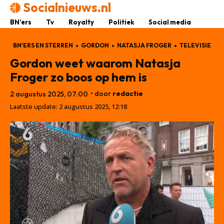
Socialnieuws.nl
BN’ers
Tv
Royalty
Politiek
Social media
BN'ERS EN STERREN
GORDON
NATASJA FROGER
TELEVISIE
Gordon weet waarom Natasja
Froger zo boos op hem is
• door
redactie
2 augustus 2025, 07:00
Laatste update:
2 augustus 2025, 12:18