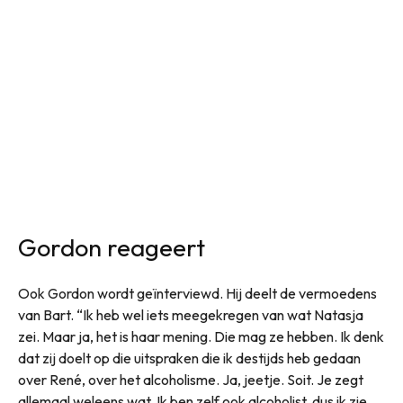
Gordon reageert
Ook Gordon wordt geïnterviewd. Hij deelt de vermoedens
van Bart. “Ik heb wel iets meegekregen van wat Natasja
zei. Maar ja, het is haar mening. Die mag ze hebben. Ik denk
dat zij doelt op die uitspraken die ik destijds heb gedaan
over René, over het alcoholisme. Ja, jeetje. Soit. Je zegt
allemaal weleens wat. Ik ben zelf ook alcoholist, dus ik zie