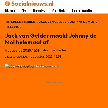
Socialnieuws.nl
BN’ers
Tv
Royalty
Politiek
Social media
BN'ERS EN STERREN
JACK VAN GELDER
JOHNNY DE MOL
TELEVISIE
Jack van Gelder maakt Johnny de
Mol helemaal af
• door
redactie
4 augustus 2025, 15:59
Laatste update:
4 augustus 2025, 15:59
Jack van Gelder (Beeld: De Oranjezomer)
- Advertisement -