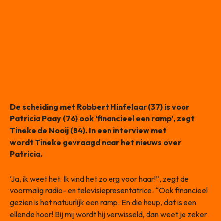
De scheiding met Robbert Hinfelaar (37) is voor
Patricia Paay (76) ook ‘financieel een ramp’, zegt
Tineke de Nooij (84). In een interview met
Weekend
wordt Tineke gevraagd naar het nieuws over
Patricia.
‘Ja, ik weet het. Ik vind het zo erg voor haar!”, zegt de
voormalig radio- en televisiepresentatrice. “Ook financieel
gezien is het natuurlijk een ramp. En die heup, dat is een
ellende hoor! Bij mij wordt hij verwisseld, dan weet je zeker