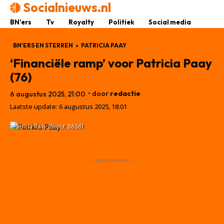
Socialnieuws.nl
BN’ers
Tv
Royalty
Politiek
Social media
BN'ERS EN STERREN
PATRICIA PAAY
‘Financiële ramp’ voor Patricia Paay
(76)
• door
redactie
6 augustus 2025, 21:00
Laatste update:
6 augustus 2025, 18:01
Patricia Paay (Beeld: SBS6)
- Advertisement -