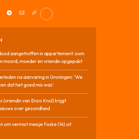
N
dood aangetroffen in appartement: oom
n moord, moeder en vriendin opgepakt
erleden na aanvaring in Groningen: ‘We
en dat het goed mis was’
 (vriendin van Enzo Knol) krijgt
nieuws over gezondheid
n om vermist meisje Foske (14) uit
m