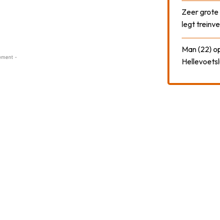
Zeer grote
legt treinve
Man (22) op
ement -
Hellevoetsl