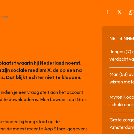
ement -
NET BINNE
Jongen (7) 
verdacht va
laatst waarin hij Nederland noemt.
 zijn sociale medium X, de op een na
Man (58) ov
 Dat blijkt echter niet te kloppen.
wisten mete
indien je een vraag stelt aan het account.
Myron Koops
jd te downloaden is. Elon beweert dat Grok
schokkend 
Grote zorge
e landen hij hoog staat op de
Amsterda
s van de meest recente App Store-gegevens