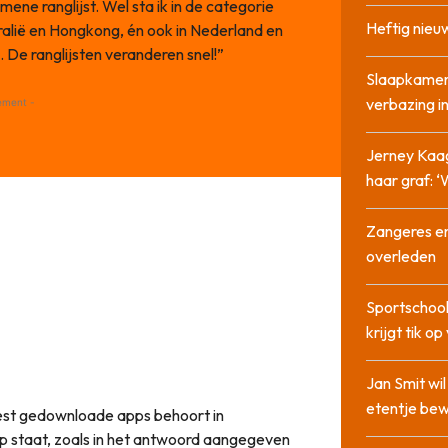
mene ranglijst. Wel sta ik in de categorie
Heftig nieu
tralië en Hongkong, én ook in Nederland en
. De ranglijsten veranderen snel!”
Slaapkamer
verbazing 
ement -
Jerney Kaa
haar graf: 
Zangeres en
overleden
Sportschool
krijgt tik op
Jan Smit wi
etentje bew
eest gedownloade apps behoort in
p staat, zoals in het antwoord aangegeven