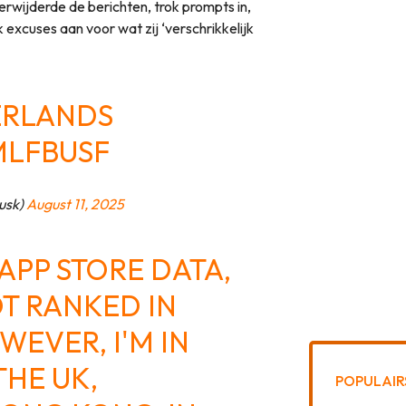
rwijderde de berichten, trok prompts in,
jk excuses aan voor wat zij ‘verschrikkelijk
ERLANDS
MLFBUSF
usk)
August 11, 2025
APP STORE DATA,
OT RANKED IN
EVER, I'M IN
THE UK,
POPULAIR