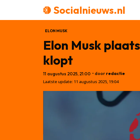
Socialnieuws.nl
ELON MUSK
Elon Musk plaats
klopt
• door
redactie
11 augustus 2025, 21:00
Laatste update:
11 augustus 2025, 19:04