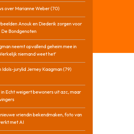
ws over Marianne Weber (70)
beelden Anouk en Diederik zorgen voor
in De Bondgenoten
gman neemt opvallend geheim mee in
‘Werkelijk niemand weet het’
 Idols-jurylid Jerney Kaagman (79)
 in Echt weigert bewoners uit azc, maar
 vingers
l nieuwe vriendin bekendmaken, foto van
erkt met AI