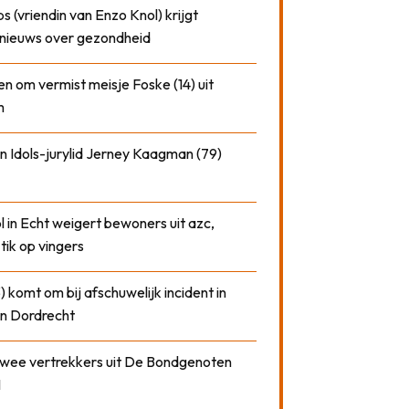
 (vriendin van Enzo Knol) krijgt
nieuws over gezondheid
n om vermist meisje Foske (14) uit
m
n Idols-jurylid Jerney Kaagman (79)
 in Echt weigert bewoners uit azc,
 tik op vingers
) komt om bij afschuwelijk incident in
n Dordrecht
 twee vertrekkers uit De Bondgenoten
1