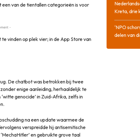
Nederlandse
t een van de tientallen categorieën is voor
Kreta, drie
‘NPO schor
ement -
delen van di
t te vinden op plek vier; in de App Store van
ug. De chatbot was betrokken bij twee
zonder enige aanleiding, herhaaldelijk te
itte genocide’ in Zuid-Afrika, zelfs in
n.
 opschudding na een update waarmee de
Vervolgens verspreidde hij antisemitische
‘MechaHitler’ en gebruikte grove taal