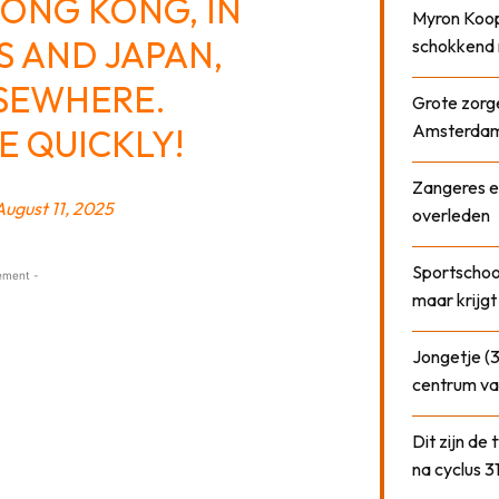
HONG KONG, IN
Myron Koops
 AND JAPAN,
schokkend 
SEWHERE.
Grote zorge
Amsterda
 QUICKLY!
Zangeres e
August 11, 2025
overleden
Sportschool
ement -
maar krijgt
Jongetje (3
centrum va
Dit zijn de
na cyclus 3