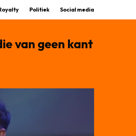
Royalty
Politiek
Social media
die van geen kant