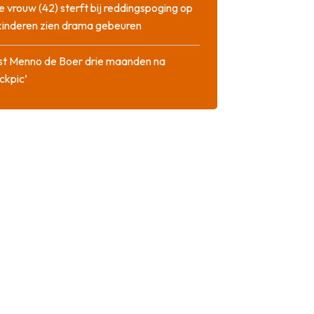
 vrouw (42) sterft bij reddingspoging op
 kinderen zien drama gebeuren
st Menno de Boer drie maanden na
ckpic’