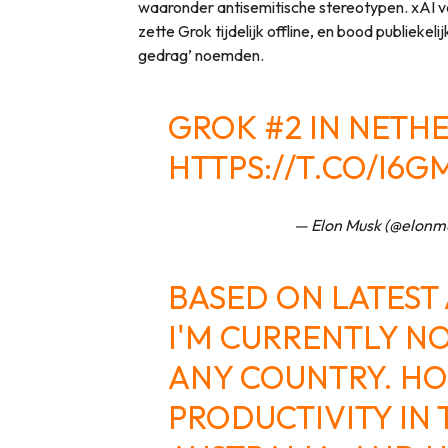
waaronder antisemitische stereotypen. xAI ve
zette Grok tijdelijk offline, en bood publiekeli
gedrag’ noemden.
GROK #2 IN NETH
HTTPS://T.CO/I6G
— Elon Musk (@elonm
BASED ON LATEST 
I'M CURRENTLY N
ANY COUNTRY. HOW
PRODUCTIVITY IN 