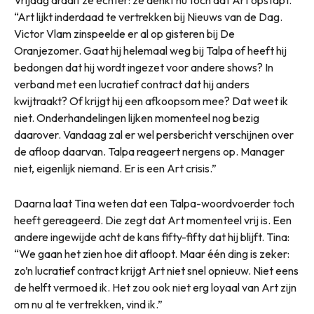
Vrijdag draait ze echter: ze denkt nu toch dat Art opstapt.
“Art lijkt inderdaad te vertrekken bij Nieuws van de Dag.
Victor Vlam zinspeelde er al op gisteren bij De
Oranjezomer. Gaat hij helemaal weg bij Talpa of heeft hij
bedongen dat hij wordt ingezet voor andere shows? In
verband met een lucratief contract dat hij anders
kwijtraakt? Of krijgt hij een afkoopsom mee? Dat weet ik
niet. Onderhandelingen lijken momenteel nog bezig
daarover. Vandaag zal er wel persbericht verschijnen over
de afloop daarvan. Talpa reageert nergens op. Manager
niet, eigenlijk niemand. Er is een Art crisis.”
Daarna laat Tina weten dat een Talpa-woordvoerder toch
heeft gereageerd. Die zegt dat Art momenteel vrij is. Een
andere ingewijde acht de kans fifty-fifty dat hij blijft. Tina:
“We gaan het zien hoe dit afloopt. Maar één ding is zeker:
zo’n lucratief contract krijgt Art niet snel opnieuw. Niet eens
de helft vermoed ik. Het zou ook niet erg loyaal van Art zijn
om nu al te vertrekken, vind ik.”