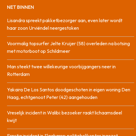
NET BINNEN
Lisandra spreekt pakketbezorger aan, even later wordt
haar zoon Urviëndel neergestoken
Voormalig topsurfer Jelte Kruijer (58) overleden na botsing
met motorboot op Schildmeer
Man steekt twee willekeurige voorbijgangers neer in
Rotterdam
Yakaira De Los Santos doodgeschoten in eigen woning Den
Haag, echtgenoot Peter (42) aangehouden
Vreselijk incident in Walibi: bezoeker raakt lichaamsdeel
kwijt
Ernstig incident in Slagharen: politiehelikopter ingezet