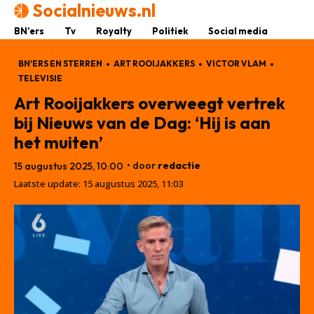
Socialnieuws.nl
BN’ers
Tv
Royalty
Politiek
Social media
BN'ERS EN STERREN
ART ROOIJAKKERS
VICTOR VLAM
TELEVISIE
Art Rooijakkers overweegt vertrek
bij Nieuws van de Dag: ‘Hij is aan
het muiten’
• door
redactie
15 augustus 2025, 10:00
Laatste update:
15 augustus 2025, 11:03