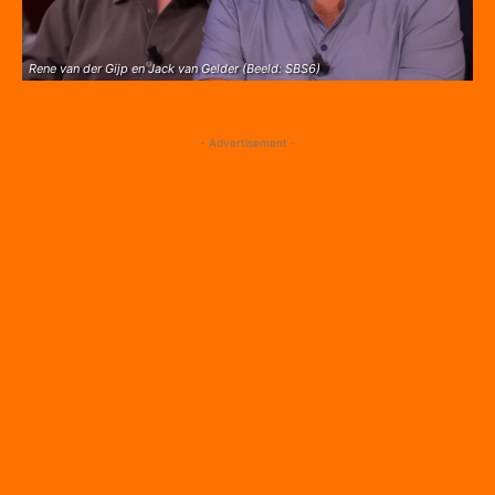
Rene van der Gijp en Jack van Gelder (Beeld: SBS6)
- Advertisement -