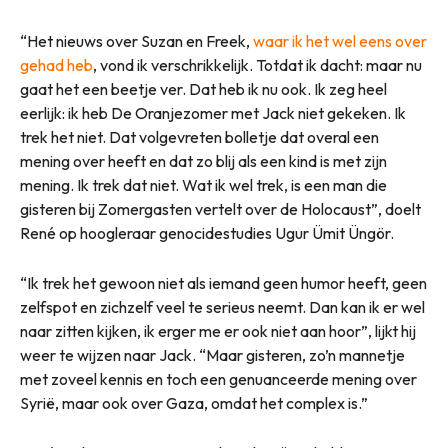
“Het nieuws over Suzan en Freek,
waar ik het wel eens over
gehad heb
, vond ik verschrikkelijk. Totdat ik dacht: maar nu
gaat het een beetje ver. Dat heb ik nu ook. Ik zeg heel
eerlijk: ik heb De Oranjezomer met Jack niet gekeken. Ik
trek het niet. Dat volgevreten bolletje dat overal een
mening over heeft en dat zo blij als een kind is met zijn
mening. Ik trek dat niet. Wat ik wel trek, is een man die
gisteren bij Zomergasten vertelt over de Holocaust”, doelt
René op hoogleraar genocidestudies Ugur Ümit Üngör.
“Ik trek het gewoon niet als iemand geen humor heeft, geen
zelfspot en zichzelf veel te serieus neemt. Dan kan ik er wel
naar zitten kijken, ik erger me er ook niet aan hoor”, lijkt hij
weer te wijzen naar Jack. “Maar gisteren, zo’n mannetje
met zoveel kennis en toch een genuanceerde mening over
Syrië, maar ook over Gaza, omdat het complex is.”