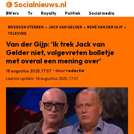
Socialnieuws.nl
BN’ers
Tv
Royalty
Politiek
Social media
BN'ERS EN STERREN
JACK VAN GELDER
RENÉ VAN DER GIJP
TELEVISIE
Van der Gijp: ‘Ik trek Jack van
Gelder niet, volgevreten bolletje
met overal een mening over’
• door
redactie
18 augustus 2025, 17:57
Laatste update:
18 augustus 2025, 17:57