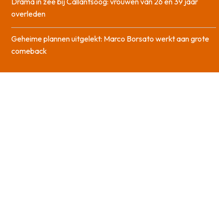
Drama in zee bij Callantsoog: vrouwen van 26 en 39 jaar
overleden
Geheime plannen uitgelekt: Marco Borsato werkt aan grote
comeback