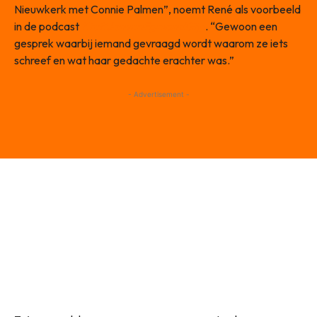
Nieuwkerk met Connie Palmen”, noemt René als voorbeeld
in de podcast
KieftJansenEgmondGijp
. “Gewoon een
gesprek waarbij iemand gevraagd wordt waarom ze iets
schreef en wat haar gedachte erachter was.”
- Advertisement -