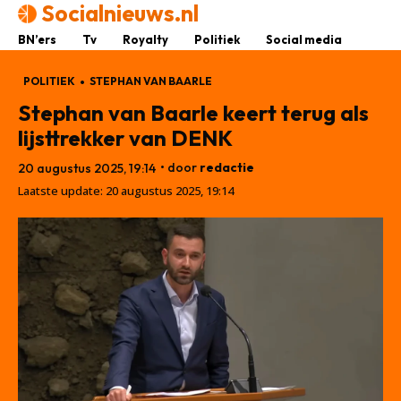
Socialnieuws.nl
BN’ers
Tv
Royalty
Politiek
Social media
POLITIEK
STEPHAN VAN BAARLE
Stephan van Baarle keert terug als
lijsttrekker van DENK
• door
redactie
20 augustus 2025, 19:14
Laatste update:
20 augustus 2025, 19:14