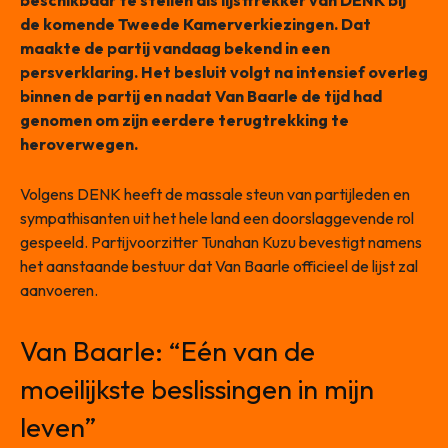
beschikbaar te stellen als lijsttrekker van DENK bij
de komende Tweede Kamerverkiezingen. Dat
maakte de partij vandaag bekend in een
persverklaring. Het besluit volgt na intensief overleg
binnen de partij en nadat Van Baarle de tijd had
genomen om zijn eerdere terugtrekking te
heroverwegen.
Volgens DENK heeft de massale steun van partijleden en
sympathisanten uit het hele land een doorslaggevende rol
gespeeld. Partijvoorzitter Tunahan Kuzu bevestigt namens
het aanstaande bestuur dat Van Baarle officieel de lijst zal
aanvoeren.
Van Baarle: “Eén van de
moeilijkste beslissingen in mijn
leven”