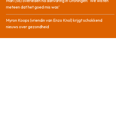
Man (58) overleden na aanvaring in Groningen: ‘We wisten
meteen dat het goed mis was’
Myron Koops (vriendin van Enzo Knol) krijgt schokkend
nieuws over gezondheid