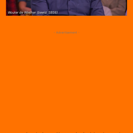
Wouter de Winther (beeld: SBS6)
- Advertisement -