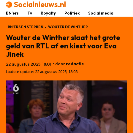
Socialnieuws.nl
BN’ers
Tv
Royalty
Politiek
Social media
BN'ERS EN STERREN
WOUTER DE WINTHER
Wouter de Winther slaat het grote
geld van RTL af en kiest voor Eva
Jinek
• door
redactie
22 augustus 2025, 18:01
Laatste update:
22 augustus 2025, 18:03