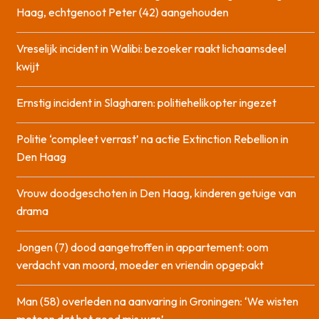
Haag, echtgenoot Peter (42) aangehouden
Vreselijk incident in Walibi: bezoeker raakt lichaamsdeel
kwijt
Ernstig incident in Slagharen: politiehelikopter ingezet
Politie ‘compleet verrast’ na actie Extinction Rebellion in
Den Haag
Vrouw doodgeschoten in Den Haag, kinderen getuige van
drama
Jongen (7) dood aangetroffen in appartement: oom
verdacht van moord, moeder en vriendin opgepakt
Man (58) overleden na aanvaring in Groningen: ‘We wisten
meteen dat het goed mis was’