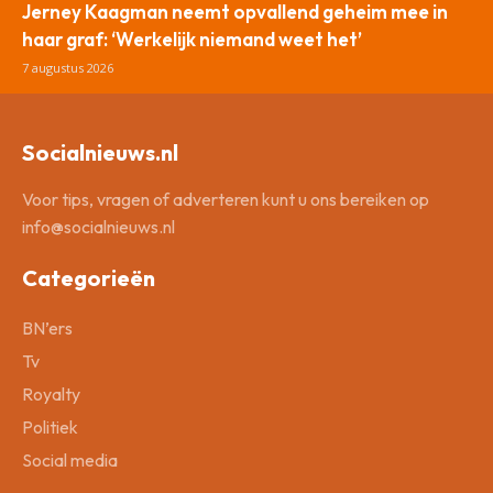
Jerney Kaagman neemt opvallend geheim mee in
haar graf: ‘Werkelijk niemand weet het’
7 augustus 2026
Socialnieuws.nl
Voor tips, vragen of adverteren kunt u ons bereiken op
info@socialnieuws.nl
Categorieën
BN’ers
Tv
Royalty
Politiek
Social media