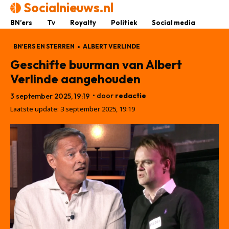
Socialnieuws.nl
BN’ers
Tv
Royalty
Politiek
Social media
BN'ERS EN STERREN
ALBERT VERLINDE
Geschifte buurman van Albert
Verlinde aangehouden
• door
redactie
3 september 2025, 19:19
Laatste update:
3 september 2025, 19:19