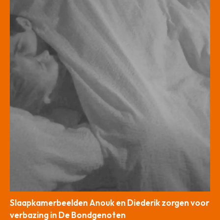
Slaapkamerbeelden Anouk en Diederik zorgen voor
verbazing in De Bondgenoten