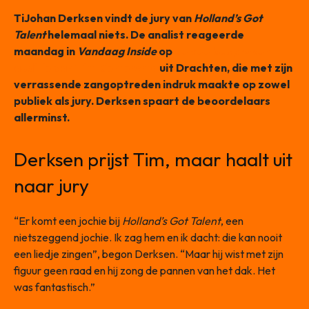
TiJohan Derksen vindt de jury van
Holland’s Got
Talent
helemaal niets. De analist reageerde
maandag in
Vandaag Inside
op
de veelbesproken
auditie van Tim Riemersma
uit Drachten, die met zijn
verrassende zangoptreden indruk maakte op zowel
publiek als jury. Derksen spaart de beoordelaars
allerminst.
Derksen prijst Tim, maar haalt uit
naar jury
“Er komt een jochie bij
Holland’s Got Talent
, een
nietszeggend jochie. Ik zag hem en ik dacht: die kan nooit
een liedje zingen”, begon Derksen. “Maar hij wist met zijn
figuur geen raad en hij zong de pannen van het dak. Het
was fantastisch.”