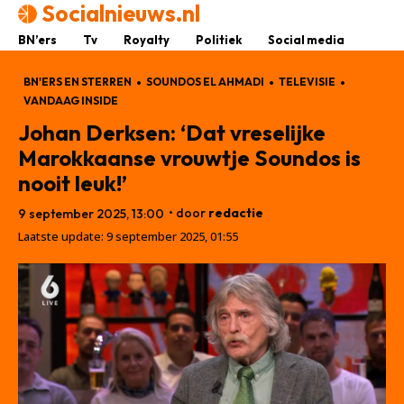
Socialnieuws.nl
BN’ers
Tv
Royalty
Politiek
Social media
BN'ERS EN STERREN
SOUNDOS EL AHMADI
TELEVISIE
VANDAAG INSIDE
Johan Derksen: ‘Dat vreselijke
Marokkaanse vrouwtje Soundos is
nooit leuk!’
• door
redactie
9 september 2025, 13:00
Laatste update:
9 september 2025, 01:55